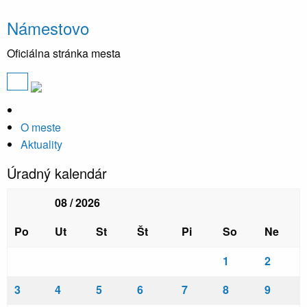
Námestovo
Oficiálna stránka mesta
O meste
Aktuality
Úradný kalendár
08 / 2026
Po
Ut
St
Št
Pi
So
Ne
1
2
3
4
5
6
7
8
9