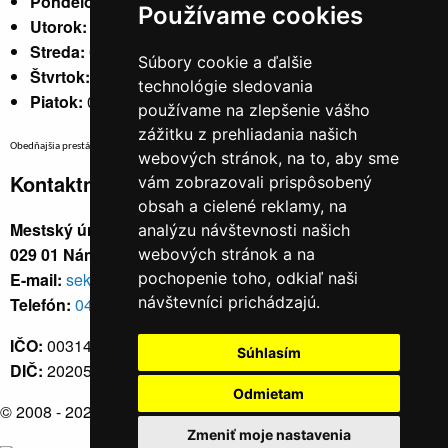
Pondelok:
07:30 - 15:30
Používame cookies
Utorok:
nestránkový
Streda:
07:30 - 17:00
Súbory cookie a ďalšie
Štvrtok:
nestránkový
technológie sledovania
Piatok:
07:30 - 14:00
používame na zlepšenie vášho
zážitku z prehliadania našich
Obedňajšia prestávka v trvaní 30 minút v čase medzi 10:30 - 11:30 hod.
webových stránok, na to, aby sme
Kontaktné údaje
vám zobrazovali prispôsobený
obsah a cielené reklamy, na
Mestský úrad, Cyrila a Metoda 329/6,
analýzu návštevnosti našich
029 01 Námestovo
webových stránok a na
E-mail:
sekretariat@namestovo.sk
pochopenie toho, odkiaľ naši
návštevníci prichádzajú.
Telefón:
043 5504711
IČO:
00314676
Súhlasím
DIČ:
2020571707
Odmietam
© 2008 - 2026
Námestovo.sk
Zmeniť moje nastavenia