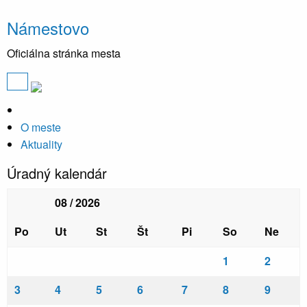
Námestovo
Oficiálna stránka mesta
O meste
Aktuality
Úradný kalendár
08 / 2026
Po
Ut
St
Št
Pi
So
Ne
1
2
3
4
5
6
7
8
9