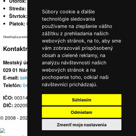
Utorok:
nestránkový
Streda:
07:30 - 17:00
Súbory cookie a ďalšie
Štvrtok:
nestránkový
technológie sledovania
Piatok:
07:30 - 14:00
používame na zlepšenie vášho
zážitku z prehliadania našich
Obedňajšia prestávka v trvaní 30 minút v čase medzi 10:30 - 11:30 hod.
webových stránok, na to, aby sme
Kontaktné údaje
vám zobrazovali prispôsobený
obsah a cielené reklamy, na
Mestský úrad, Cyrila a Metoda 329/6,
analýzu návštevnosti našich
029 01 Námestovo
webových stránok a na
E-mail:
sekretariat@namestovo.sk
pochopenie toho, odkiaľ naši
návštevníci prichádzajú.
Telefón:
043 5504711
IČO:
00314676
Súhlasím
DIČ:
2020571707
Odmietam
© 2008 - 2026
Námestovo.sk
Zmeniť moje nastavenia