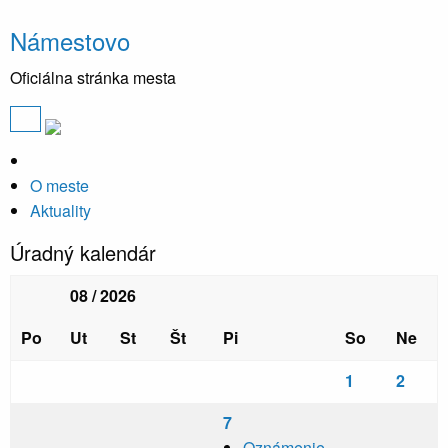
Námestovo
Oficiálna stránka mesta
O meste
Aktuality
Úradný kalendár
08 / 2026
Po
Ut
St
Št
Pi
So
Ne
1
2
7
Oznámenie