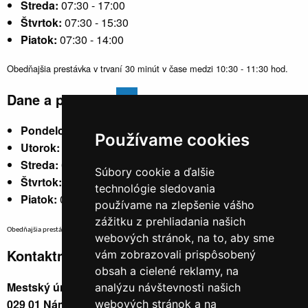
Streda:
07:30 - 17:00
Štvrtok:
07:30 - 15:30
Piatok:
07:30 - 14:00
Obedňajšia prestávka v trvaní 30 minút v čase medzi 10:30 - 11:30 hod.
Dane a poplatky
Pondelok:
07:30 - 15:30
Používame cookies
Utorok:
nestránkový
Streda:
07:30 - 17:00
Súbory cookie a ďalšie
Štvrtok:
nestránkový
technológie sledovania
Piatok:
07:30 - 14:00
používame na zlepšenie vášho
zážitku z prehliadania našich
Obedňajšia prestávka v trvaní 30 minút v čase medzi 10:30 - 11:30 hod.
webových stránok, na to, aby sme
Kontaktné údaje
vám zobrazovali prispôsobený
obsah a cielené reklamy, na
Mestský úrad, Cyrila a Metoda 329/6,
analýzu návštevnosti našich
029 01 Námestovo
webových stránok a na