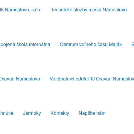
k Námestovo, s.r.o.
Technické služby mesta Námestovo
pojená škola internátna
Centrum voľného času Maják
S
J Oravan Námestovo
Volejbalový oddiel TJ Oravan Námesto
ahnutie
Jarmoky
Kontakty
Napíšte nám