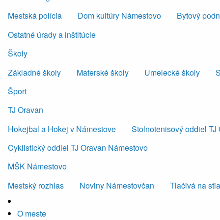
Mestská polícia
Dom kultúry Námestovo
Bytový podni
Ostatné úrady a inštitúcie
Školy
Základné školy
Materské školy
Umelecké školy
S
Šport
TJ Oravan
Hokejbal a Hokej v Námestove
Stolnotenisový oddiel T
Cyklistický oddiel TJ Oravan Námestovo
MŠK Námestovo
Mestský rozhlas
Noviny Námestovčan
Tlačivá na sti
O meste