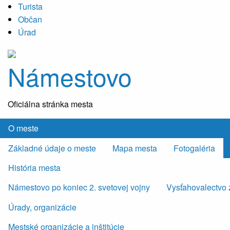
Turista
Občan
Úrad
Námestovo
Oficiálna stránka mesta
O meste
Základné údaje o meste
Mapa mesta
Fotogaléria
História mesta
Námestovo po koniec 2. svetovej vojny
Vysťahovalectvo 
Úrady, organizácie
Mestské organizácie a inštitúcie