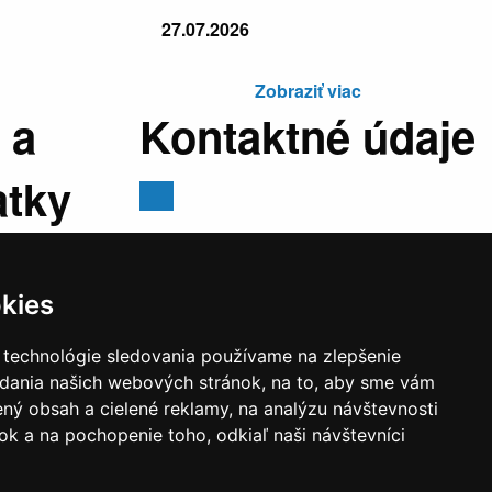
27.07.2026
Zobraziť viac
 a
Kontaktné údaje
atky
Mestský úrad, Cyrila a Metoda 329/6,
029 01 Námestovo
kies
E-mail:
sekretariat@namestovo.sk
:
07:30 -
Telefón:
043 5504711
 technológie sledovania používame na zlepšenie
stránkový
IČO:
00314676
adania našich webových stránok, na to, aby sme vám
:30 - 17:00
DIČ:
2020571707
ný obsah a cielené reklamy, na analýzu návštevnosti
estránkový
k a na pochopenie toho, odkiaľ naši návštevníci
:30 - 14:00