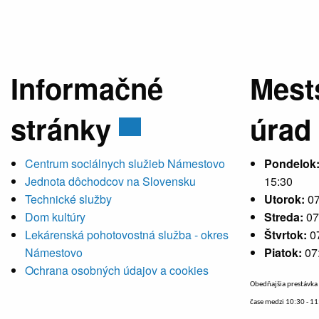
Informačné
Mest
stránky
úrad
Centrum sociálnych služieb Námestovo
Pondelok
Jednota dôchodcov na Slovensku
15:30
Technické služby
Utorok:
07
Dom kultúry
Streda:
07
Lekárenská pohotovostná služba - okres
Štvrtok:
0
Námestovo
Piatok:
07
Ochrana osobných údajov a cookies
Obedňajšia prestávka 
čase medzi 10:30 - 1