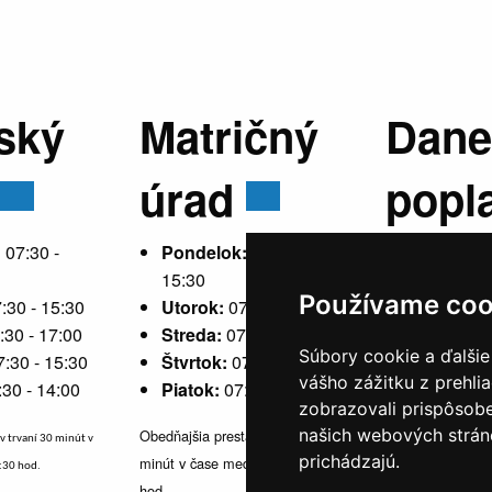
ský
Matričný
Dane
úrad
popl
:
07:30 -
Pondelok:
07:30 -
15:30
Používame coo
:30 - 15:30
Utorok:
07:30 - 15:30
Pondelok
:30 - 17:00
Streda:
07:30 - 17:00
15:30
Súbory cookie a ďalšie
7:30 - 15:30
Štvrtok:
07:30 - 15:30
Utorok:
ne
vášho zážitku z prehli
:30 - 14:00
Piatok:
07:30 - 14:00
Streda:
07
zobrazovali prispôsobe
Štvrtok:
n
našich webových stráno
Obedňajšia prestávka v trvaní 30
v trvaní 30 minút v
Piatok:
07
prichádzajú.
minút v čase medzi 10:30 - 11:30
1:30 hod.
hod.