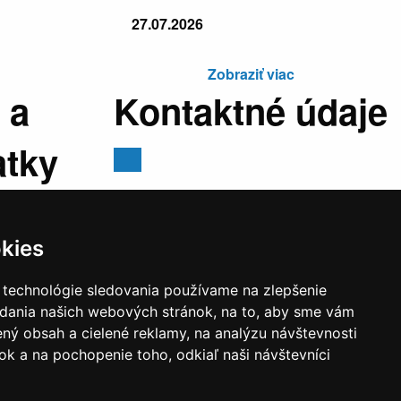
27.07.2026
Zobraziť viac
 a
Kontaktné údaje
atky
Mestský úrad, Cyrila a Metoda 329/6,
029 01 Námestovo
kies
E-mail:
sekretariat@namestovo.sk
:
07:30 -
Telefón:
043 5504711
 technológie sledovania používame na zlepšenie
stránkový
IČO:
00314676
adania našich webových stránok, na to, aby sme vám
:30 - 17:00
DIČ:
2020571707
ný obsah a cielené reklamy, na analýzu návštevnosti
estránkový
k a na pochopenie toho, odkiaľ naši návštevníci
:30 - 14:00