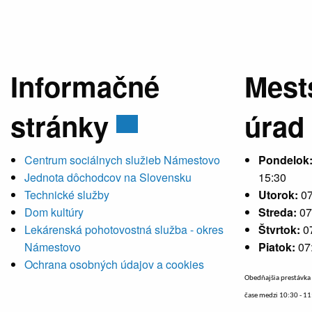
Informačné
Mest
stránky
úrad
Centrum sociálnych služieb Námestovo
Pondelok
Jednota dôchodcov na Slovensku
15:30
Technické služby
Utorok:
07
Dom kultúry
Streda:
07
Lekárenská pohotovostná služba - okres
Štvrtok:
0
Námestovo
Piatok:
07
Ochrana osobných údajov a cookies
Obedňajšia prestávka 
čase medzi 10:30 - 1