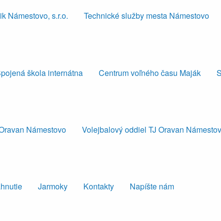
k Námestovo, s.r.o.
Technické služby mesta Námestovo
pojená škola internátna
Centrum voľného času Maják
S
J Oravan Námestovo
Volejbalový oddiel TJ Oravan Námesto
ahnutie
Jarmoky
Kontakty
Napíšte nám