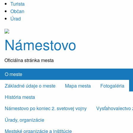
Turista
Občan
Úrad
Námestovo
Oficiálna stránka mesta
O meste
Základné údaje o meste
Mapa mesta
Fotogaléria
História mesta
Námestovo po koniec 2. svetovej vojny
Vysťahovalectvo 
Úrady, organizácie
Mestské organizácie a inštitúcie