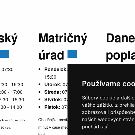
ský
Matričný
Dane
úrad
popl
:
07:30 -
Pondelok:
07:30 -
15:30
Používame coo
:30 - 15:30
Utorok:
07:30 - 15:30
Pondelok
:30 - 17:00
Streda:
07:30 - 17:00
15:30
Súbory cookie a ďalšie
7:30 - 15:30
Štvrtok:
07:30 - 15:30
Utorok:
ne
vášho zážitku z prehli
:30 - 14:00
Piatok:
07:30 - 14:00
Streda:
07
zobrazovali prispôsobe
Štvrtok:
n
našich webových stráno
Obedňajšia prestávka v trvaní 30
v trvaní 30 minút v
Piatok:
07
prichádzajú.
minút v čase medzi 10:30 - 11:30
1:30 hod.
hod.