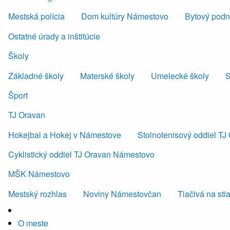
Mestská polícia
Dom kultúry Námestovo
Bytový podni
Ostatné úrady a inštitúcie
Školy
Základné školy
Materské školy
Umelecké školy
S
Šport
TJ Oravan
Hokejbal a Hokej v Námestove
Stolnotenisový oddiel T
Cyklistický oddiel TJ Oravan Námestovo
MŠK Námestovo
Mestský rozhlas
Noviny Námestovčan
Tlačivá na sti
O meste