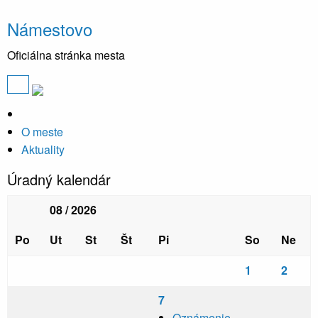
Námestovo
Oficiálna stránka mesta
O meste
Aktuality
Úradný kalendár
08 / 2026
Po
Ut
St
Št
Pi
So
Ne
1
2
7
Oznámenie