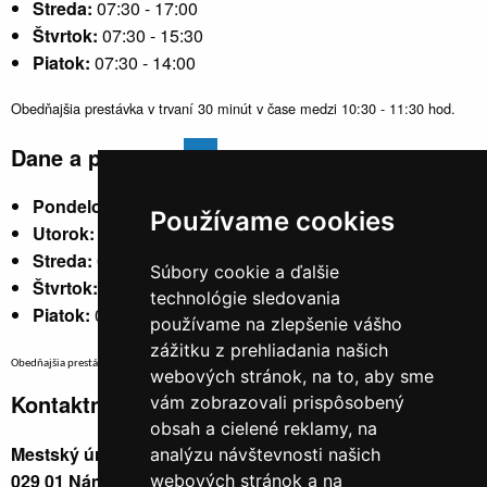
Streda:
07:30 - 17:00
Štvrtok:
07:30 - 15:30
Piatok:
07:30 - 14:00
Obedňajšia prestávka v trvaní 30 minút v čase medzi 10:30 - 11:30 hod.
Dane a poplatky
Pondelok:
07:30 - 15:30
Používame cookies
Utorok:
nestránkový
Streda:
07:30 - 17:00
Súbory cookie a ďalšie
Štvrtok:
nestránkový
technológie sledovania
Piatok:
07:30 - 14:00
používame na zlepšenie vášho
zážitku z prehliadania našich
Obedňajšia prestávka v trvaní 30 minút v čase medzi 10:30 - 11:30 hod.
webových stránok, na to, aby sme
Kontaktné údaje
vám zobrazovali prispôsobený
obsah a cielené reklamy, na
Mestský úrad, Cyrila a Metoda 329/6,
analýzu návštevnosti našich
029 01 Námestovo
webových stránok a na