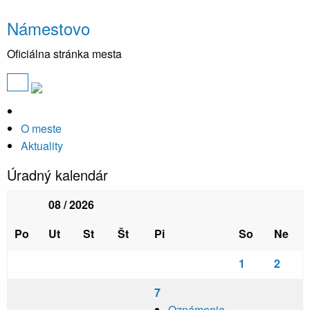
Námestovo
Oficiálna stránka mesta
O meste
Aktuality
Úradný kalendár
08 / 2026
Po
Ut
St
Št
Pi
So
Ne
1
2
7
Oznámenie