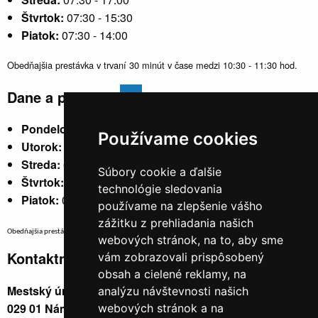
Štvrtok:
07:30 - 15:30
Piatok:
07:30 - 14:00
Obedňajšia prestávka v trvaní 30 minút v čase medzi 10:30 - 11:30 hod.
Dane a poplatky
Pondelok:
07:30 - 15:30
Používame cookies
Utorok:
nestránkový
Streda:
07:30 - 17:00
Súbory cookie a ďalšie
Štvrtok:
nestránkový
technológie sledovania
Piatok:
07:30 - 14:00
používame na zlepšenie vášho
zážitku z prehliadania našich
Obedňajšia prestávka v trvaní 30 minút v čase medzi 10:30 - 11:30 hod.
webových stránok, na to, aby sme
Kontaktné údaje
vám zobrazovali prispôsobený
obsah a cielené reklamy, na
Mestský úrad, Cyrila a Metoda 329/6,
analýzu návštevnosti našich
029 01 Námestovo
webových stránok a na