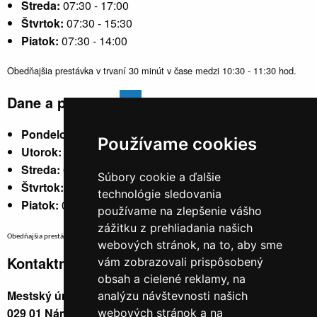
Streda:
07:30 - 17:00
Štvrtok:
07:30 - 15:30
Piatok:
07:30 - 14:00
Obedňajšia prestávka v trvaní 30 minút v čase medzi 10:30 - 11:30 hod.
Dane a poplatky
Pondelok:
07:30 - 15:30
Používame cookies
Utorok:
nestránkový
Streda:
07:30 - 17:00
Súbory cookie a ďalšie
Štvrtok:
nestránkový
technológie sledovania
Piatok:
07:30 - 14:00
používame na zlepšenie vášho
zážitku z prehliadania našich
Obedňajšia prestávka v trvaní 30 minút v čase medzi 10:30 - 11:30 hod.
webových stránok, na to, aby sme
Kontaktné údaje
vám zobrazovali prispôsobený
obsah a cielené reklamy, na
Mestský úrad, Cyrila a Metoda 329/6,
analýzu návštevnosti našich
029 01 Námestovo
webových stránok a na