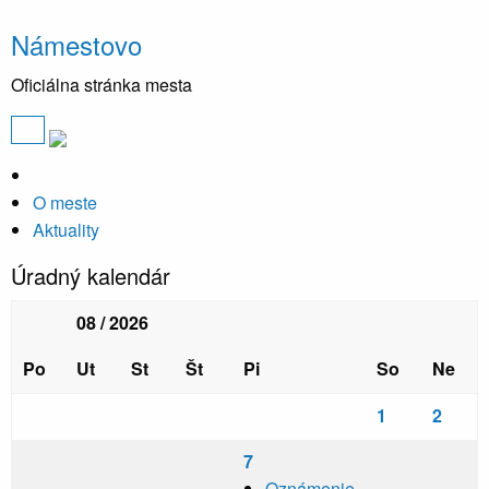
Námestovo
Oficiálna stránka mesta
O meste
Aktuality
Úradný kalendár
08 / 2026
Po
Ut
St
Št
Pi
So
Ne
1
2
7
Oznámenie