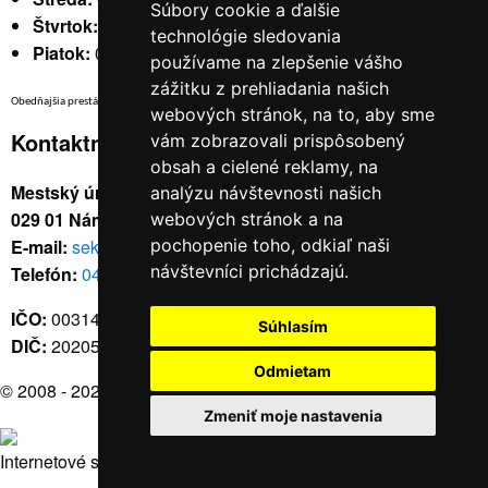
Súbory cookie a ďalšie
Štvrtok:
nestránkový
technológie sledovania
Piatok:
07:30 - 14:00
používame na zlepšenie vášho
zážitku z prehliadania našich
Obedňajšia prestávka v trvaní 30 minút v čase medzi 10:30 - 11:30 hod.
webových stránok, na to, aby sme
Kontaktné údaje
vám zobrazovali prispôsobený
obsah a cielené reklamy, na
Mestský úrad, Cyrila a Metoda 329/6,
analýzu návštevnosti našich
029 01 Námestovo
webových stránok a na
E-mail:
sekretariat@namestovo.sk
pochopenie toho, odkiaľ naši
návštevníci prichádzajú.
Telefón:
043 5504711
IČO:
00314676
Súhlasím
DIČ:
2020571707
Odmietam
© 2008 - 2026
Námestovo.sk
Zmeniť moje nastavenia
Internetové stránky