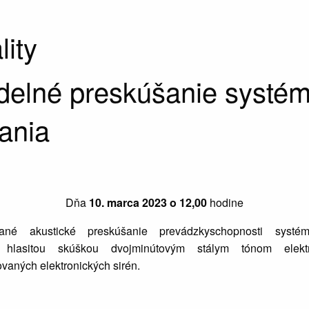
lity
delné preskúšanie systé
ania
Dňa
10. marca 2023 o 12,00
hodine
né akustické preskúšanie prevádzkyschopnosti systé
a hlasitou skúškou dvojminútovým stálym tónom elektr
vaných elektronických sirén.