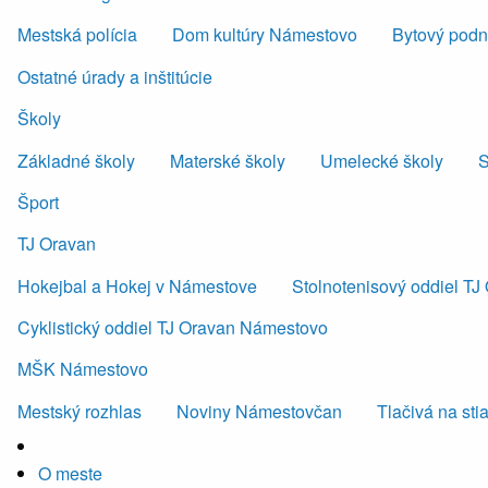
Mestská polícia
Dom kultúry Námestovo
Bytový podni
Ostatné úrady a inštitúcie
Školy
Základné školy
Materské školy
Umelecké školy
S
Šport
TJ Oravan
Hokejbal a Hokej v Námestove
Stolnotenisový oddiel T
Cyklistický oddiel TJ Oravan Námestovo
MŠK Námestovo
Mestský rozhlas
Noviny Námestovčan
Tlačivá na sti
O meste