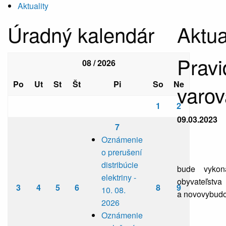
Aktuality
Úradný kalendár
Aktua
Pravi
08 / 2026
Po
Ut
St
Št
Pi
So
Ne
varov
1
2
09.03.2023
7
Oznámenie
o prerušení
distribúcie
bude vykona
elektriny -
obyvateľstv
3
4
5
6
8
9
10. 08.
a novovybudo
2026
Oznámenie