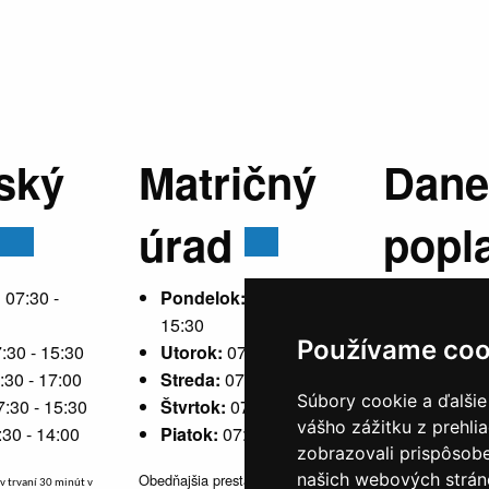
ský
Matričný
Dane
úrad
popl
:
07:30 -
Pondelok:
07:30 -
15:30
Používame coo
:30 - 15:30
Utorok:
07:30 - 15:30
Pondelok
:30 - 17:00
Streda:
07:30 - 17:00
15:30
Súbory cookie a ďalšie
7:30 - 15:30
Štvrtok:
07:30 - 15:30
Utorok:
ne
vášho zážitku z prehli
:30 - 14:00
Piatok:
07:30 - 14:00
Streda:
07
zobrazovali prispôsobe
Štvrtok:
n
našich webových stráno
Obedňajšia prestávka v trvaní 30
v trvaní 30 minút v