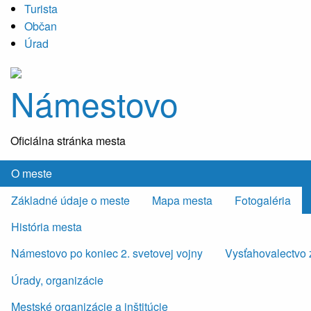
Turista
Občan
Úrad
Námestovo
Oficiálna stránka mesta
O meste
Základné údaje o meste
Mapa mesta
Fotogaléria
História mesta
Námestovo po koniec 2. svetovej vojny
Vysťahovalectvo 
Úrady, organizácie
Mestské organizácie a inštitúcie