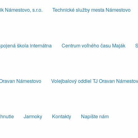
k Námestovo, s.r.o.
Technické služby mesta Námestovo
pojená škola internátna
Centrum voľného času Maják
S
J Oravan Námestovo
Volejbalový oddiel TJ Oravan Námesto
ahnutie
Jarmoky
Kontakty
Napíšte nám