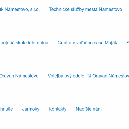
k Námestovo, s.r.o.
Technické služby mesta Námestovo
pojená škola internátna
Centrum voľného času Maják
S
J Oravan Námestovo
Volejbalový oddiel TJ Oravan Námesto
ahnutie
Jarmoky
Kontakty
Napíšte nám