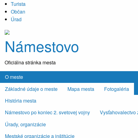
Turista
Občan
Úrad
Námestovo
Oficiálna stránka mesta
O meste
Základné údaje o meste
Mapa mesta
Fotogaléria
História mesta
Námestovo po koniec 2. svetovej vojny
Vysťahovalectvo 
Úrady, organizácie
Mestské organizácie a inštitúcie