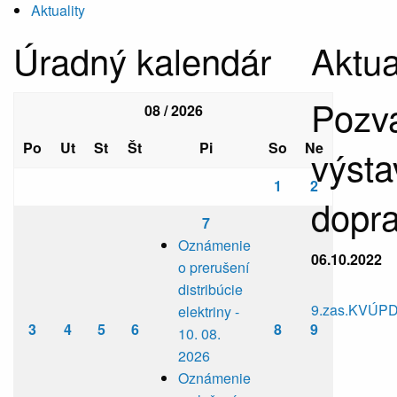
Aktuality
Úradný kalendár
Aktua
Pozvá
08 / 2026
Po
Ut
St
Št
Pi
So
Ne
výsta
1
2
dopra
7
Oznámenie
06.10.2022
o prerušení
distribúcie
9.zas.KVÚP
elektriny -
3
4
5
6
8
9
10. 08.
2026
Oznámenie