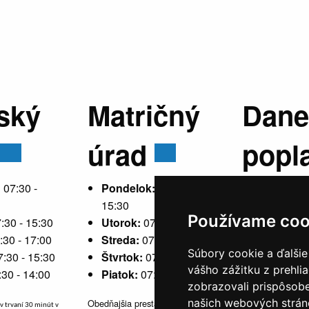
ský
Matričný
Dane
úrad
popl
:
07:30 -
Pondelok:
07:30 -
15:30
Používame coo
:30 - 15:30
Utorok:
07:30 - 15:30
Pondelok
:30 - 17:00
Streda:
07:30 - 17:00
15:30
Súbory cookie a ďalšie
7:30 - 15:30
Štvrtok:
07:30 - 15:30
Utorok:
ne
vášho zážitku z prehli
:30 - 14:00
Piatok:
07:30 - 14:00
Streda:
07
zobrazovali prispôsobe
Štvrtok:
n
našich webových stráno
Obedňajšia prestávka v trvaní 30
v trvaní 30 minút v