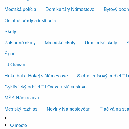
Mestská polícia
Dom kultúry Námestovo
Bytový podni
Ostatné úrady a inštitúcie
Školy
Základné školy
Materské školy
Umelecké školy
S
Šport
TJ Oravan
Hokejbal a Hokej v Námestove
Stolnotenisový oddiel T
Cyklistický oddiel TJ Oravan Námestovo
MŠK Námestovo
Mestský rozhlas
Noviny Námestovčan
Tlačivá na sti
O meste