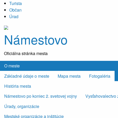
Turista
Občan
Úrad
Námestovo
Oficiálna stránka mesta
O meste
Základné údaje o meste
Mapa mesta
Fotogaléria
História mesta
Námestovo po koniec 2. svetovej vojny
Vysťahovalectvo 
Úrady, organizácie
Mestské organizácie a inštitúcie