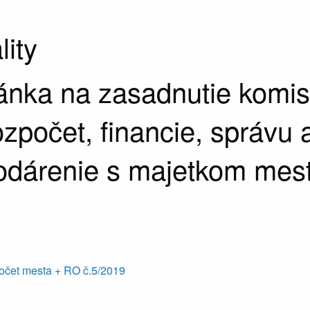
lity
nka na zasadnutie komis
ozpočet, financie, správu 
odárenie s majetkom mes
počet mesta + RO č.5/2019