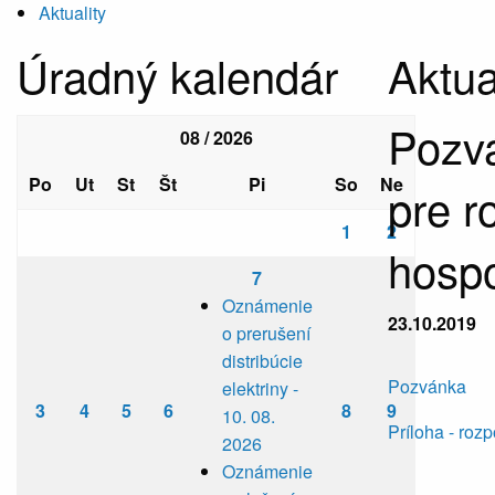
Aktuality
Úradný kalendár
Aktua
Pozvá
08 / 2026
Po
Ut
St
Št
Pi
So
Ne
pre r
1
2
hosp
7
Oznámenie
23.10.2019
o prerušení
distribúcie
Pozvánka
elektriny -
3
4
5
6
8
9
10. 08.
Príloha - roz
2026
Oznámenie