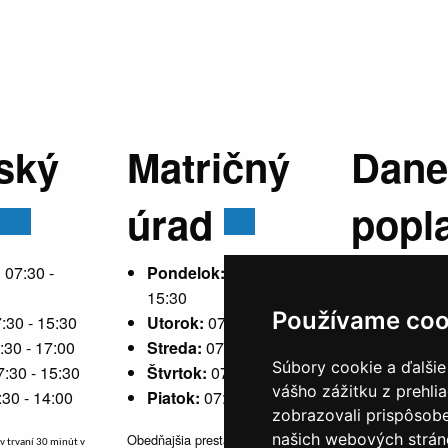
ský
Matričný
Dane
úrad
popl
:
07:30 -
Pondelok:
07:30 -
15:30
Používame coo
:30 - 15:30
Utorok:
07:30 - 15:30
Pondelok
:30 - 17:00
Streda:
07:30 - 17:00
15:30
Súbory cookie a ďalšie
7:30 - 15:30
Štvrtok:
07:30 - 15:30
Utorok:
ne
vášho zážitku z prehli
:30 - 14:00
Piatok:
07:30 - 14:00
Streda:
07
zobrazovali prispôsobe
Štvrtok:
n
našich webových stráno
Obedňajšia prestávka v trvaní 30
v trvaní 30 minút v