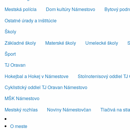
Mestská polícia
Dom kultúry Námestovo
Bytový podni
Ostatné úrady a inštitúcie
Školy
Základné školy
Materské školy
Umelecké školy
S
Šport
TJ Oravan
Hokejbal a Hokej v Námestove
Stolnotenisový oddiel T
Cyklistický oddiel TJ Oravan Námestovo
MŠK Námestovo
Mestský rozhlas
Noviny Námestovčan
Tlačivá na sti
O meste