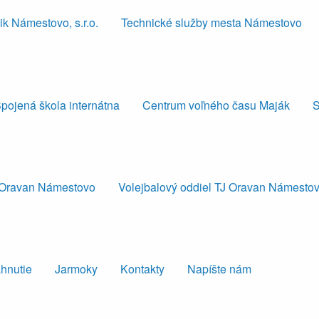
k Námestovo, s.r.o.
Technické služby mesta Námestovo
pojená škola internátna
Centrum voľného času Maják
S
J Oravan Námestovo
Volejbalový oddiel TJ Oravan Námesto
ahnutie
Jarmoky
Kontakty
Napíšte nám