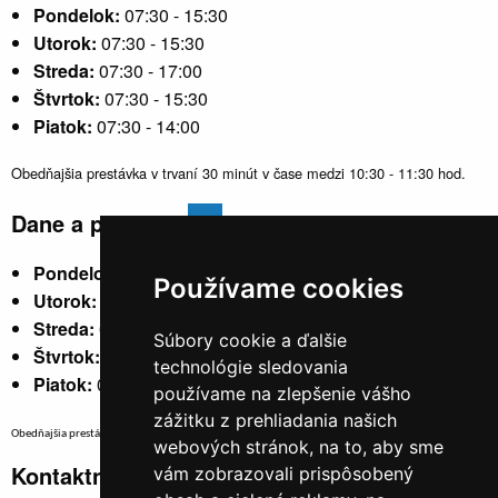
Pondelok:
07:30 - 15:30
Utorok:
07:30 - 15:30
Streda:
07:30 - 17:00
Štvrtok:
07:30 - 15:30
Piatok:
07:30 - 14:00
Obedňajšia prestávka v trvaní 30 minút v čase medzi 10:30 - 11:30 hod.
Dane a poplatky
Pondelok:
07:30 - 15:30
Používame cookies
Utorok:
nestránkový
Streda:
07:30 - 17:00
Súbory cookie a ďalšie
Štvrtok:
nestránkový
technológie sledovania
Piatok:
07:30 - 14:00
používame na zlepšenie vášho
zážitku z prehliadania našich
Obedňajšia prestávka v trvaní 30 minút v čase medzi 10:30 - 11:30 hod.
webových stránok, na to, aby sme
Kontaktné údaje
vám zobrazovali prispôsobený