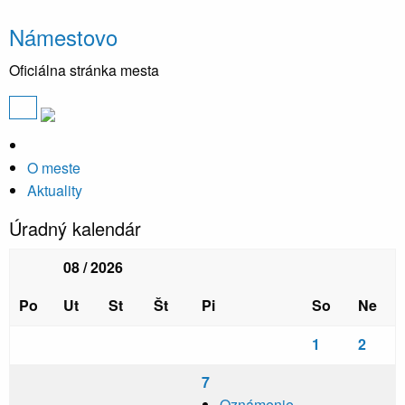
Námestovo
Oficiálna stránka mesta
O meste
Aktuality
Úradný kalendár
08 / 2026
Po
Ut
St
Št
Pi
So
Ne
1
2
7
Oznámenie