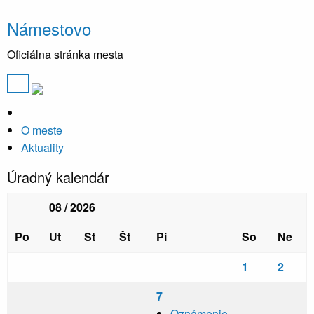
Námestovo
Oficiálna stránka mesta
O meste
Aktuality
Úradný kalendár
08 / 2026
Po
Ut
St
Št
Pi
So
Ne
1
2
7
Oznámenie