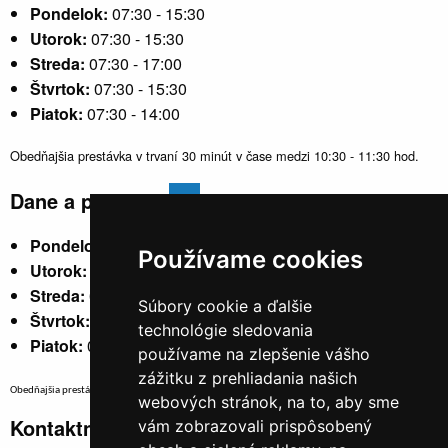
Pondelok:
07:30 - 15:30
Utorok:
07:30 - 15:30
Streda:
07:30 - 17:00
Štvrtok:
07:30 - 15:30
Piatok:
07:30 - 14:00
Obedňajšia prestávka v trvaní 30 minút v čase medzi 10:30 - 11:30 hod.
Dane a poplatky
Pondelok:
07:30 - 15:30
Používame cookies
Utorok:
nestránkový
Streda:
07:30 - 17:00
Súbory cookie a ďalšie
Štvrtok:
nestránkový
technológie sledovania
Piatok:
07:30 - 14:00
používame na zlepšenie vášho
zážitku z prehliadania našich
Obedňajšia prestávka v trvaní 30 minút v čase medzi 10:30 - 11:30 hod.
webových stránok, na to, aby sme
Kontaktné údaje
vám zobrazovali prispôsobený