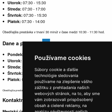
Utorok:
07:30 - 15:30
Streda:
07:30 - 17:00
Štvrtok:
07:30 - 15:30
Piatok:
07:30 - 14:00
Obedňajšia prestávka v trvaní 30 minút v čase medzi 10:30 - 11:30 hod.
Dane a poplatky
Pondelok:
07:30 - 15:30
Používame cookies
Utorok:
nestránkový
Streda:
07:30 - 17:00
Súbory cookie a ďalšie
Štvrtok:
nestránkový
technológie sledovania
Piatok:
07:30 - 14:00
používame na zlepšenie vášho
zážitku z prehliadania našich
Obedňajšia prestávka v trvaní 30 minút v čase medzi 10:30 - 11:30 hod.
webových stránok, na to, aby sme
Kontaktné údaje
vám zobrazovali prispôsobený
obsah a cielené reklamy, na
Mestský úrad, Cyrila a Metoda 329/6,
analýzu návštevnosti našich