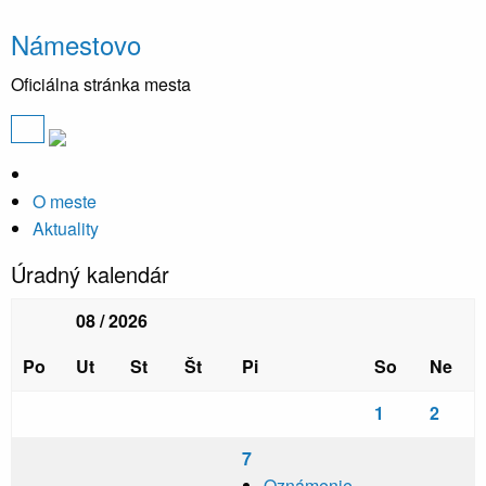
Námestovo
Oficiálna stránka mesta
O meste
Aktuality
Úradný kalendár
08 / 2026
Po
Ut
St
Št
Pi
So
Ne
1
2
7
Oznámenie