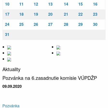
10
11
12
13
14
15
16
17
18
19
20
21
22
23
24
25
26
27
28
29
30
31
Aktuality
Pozvánka na 6.zasadnutie komisie VÚPDŽP
09.09.2020
Pozvánka