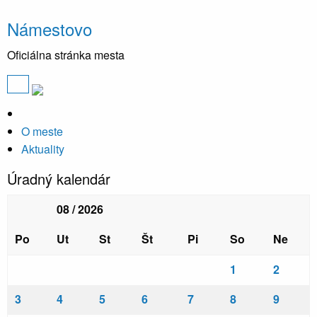
Námestovo
Oficiálna stránka mesta
O meste
Aktuality
Úradný kalendár
08 / 2026
Po
Ut
St
Št
Pi
So
Ne
1
2
3
4
5
6
7
8
9