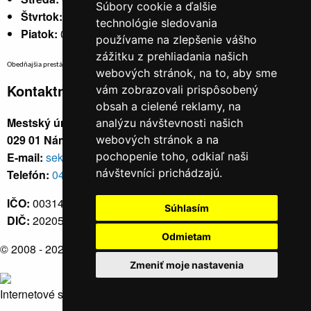
Súbory cookie a ďalšie
Štvrtok:
nestránkový
technológie sledovania
Piatok:
07:30 - 14:00
používame na zlepšenie vášho
zážitku z prehliadania našich
Obedňajšia prestávka v trvaní 30 minút v čase medzi 10:30 - 11:30 hod.
webových stránok, na to, aby sme
Kontaktné údaje
vám zobrazovali prispôsobený
obsah a cielené reklamy, na
Mestský úrad, Cyrila a Metoda 329/6,
analýzu návštevnosti našich
029 01 Námestovo
webových stránok a na
E-mail:
sekretariat@namestovo.sk
pochopenie toho, odkiaľ naši
návštevníci prichádzajú.
Telefón:
043 5504711
IČO:
00314676
Súhlasím
DIČ:
2020571707
Odmietam
© 2008 - 2026
Námestovo.sk
Zmeniť moje nastavenia
Internetové stránky