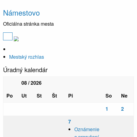
Námestovo
Oficiálna stránka mesta
Mestský rozhlas
Úradný kalendár
08 / 2026
Po
Ut
St
Št
Pi
So
Ne
1
2
7
Oznámenie
o prerušení