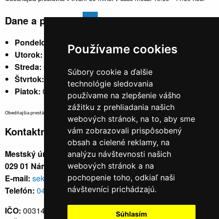
Dane a poplatky
Pondelok:
07:30 - 15:30
Používame cookies
Utorok:
nestránkový
Streda:
07:30 - 17:00
Súbory cookie a ďalšie
Štvrtok:
nestránkový
technológie sledovania
Piatok:
07:30 - 14:00
používame na zlepšenie vášho
zážitku z prehliadania našich
Obedňajšia prestávka v trvaní 30 minút v čase medzi 10:30 - 11:30 hod.
webových stránok, na to, aby sme
Kontaktné údaje
vám zobrazovali prispôsobený
obsah a cielené reklamy, na
Mestský úrad, Cyrila a Metoda 329/6,
analýzu návštevnosti našich
029 01 Námestovo
webových stránok a na
E-mail:
sekretariat@namestovo.sk
pochopenie toho, odkiaľ naši
návštevníci prichádzajú.
Telefón:
043 5504711
IČO:
00314676
Súhlasím