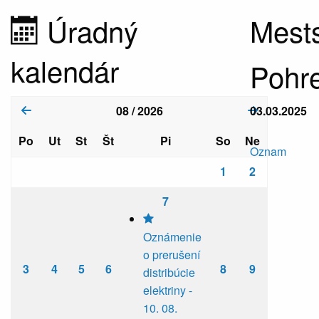
Úradný
Mests
kalendár
Pohre
08 / 2026
03.03.2025
Po
Ut
St
Št
Pi
So
Ne
Oznam
1
2
7
Oznámenie
o prerušení
3
4
5
6
8
9
distribúcie
elektriny -
10. 08.