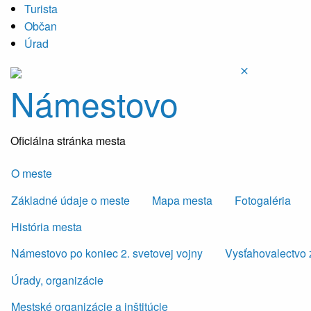
Turista
Občan
Úrad
Námestovo
Oficiálna stránka mesta
O meste
Základné údaje o meste
Mapa mesta
Fotogaléria
História mesta
Námestovo po koniec 2. svetovej vojny
Vysťahovalectvo 
Úrady, organizácie
Mestské organizácie a inštitúcie