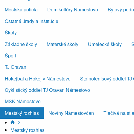
Mestská polícia
Dom kultúry Námestovo
Bytový podni
Ostatné úrady a inštitúcie
Školy
Základné školy
Materské školy
Umelecké školy
S
Šport
TJ Oravan
Hokejbal a Hokej v Námestove
Stolnotenisový oddiel T
Cyklistický oddiel TJ Oravan Námestovo
MŠK Námestovo
Mestský rozhlas
Noviny Námestovčan
Tlačivá na sti
Mestský rozhlas