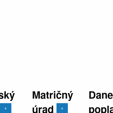
ský
Matričný
Dane
úrad
popl