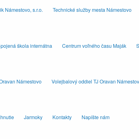
k Námestovo, s.r.o.
Technické služby mesta Námestovo
pojená škola internátna
Centrum voľného času Maják
S
J Oravan Námestovo
Volejbalový oddiel TJ Oravan Námesto
ahnutie
Jarmoky
Kontakty
Napíšte nám