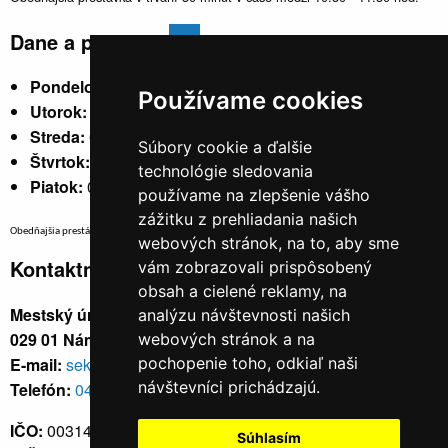
Dane a poplatky
Pondelok:
07:30 - 15:30
Používame cookies
Utorok:
nestránkový
Streda:
07:30 - 17:00
Súbory cookie a ďalšie
Štvrtok:
nestránkový
technológie sledovania
Piatok:
07:30 - 14:00
používame na zlepšenie vášho
zážitku z prehliadania našich
Obedňajšia prestávka v trvaní 30 minút v čase medzi 10:30 - 11:30 hod.
webových stránok, na to, aby sme
Kontaktné údaje
vám zobrazovali prispôsobený
obsah a cielené reklamy, na
Mestský úrad, Cyrila a Metoda 329/6,
analýzu návštevnosti našich
029 01 Námestovo
webových stránok a na
E-mail:
sekretariat@namestovo.sk
pochopenie toho, odkiaľ naši
návštevníci prichádzajú.
Telefón:
043 5504711
IČO:
00314676
Súhlasím