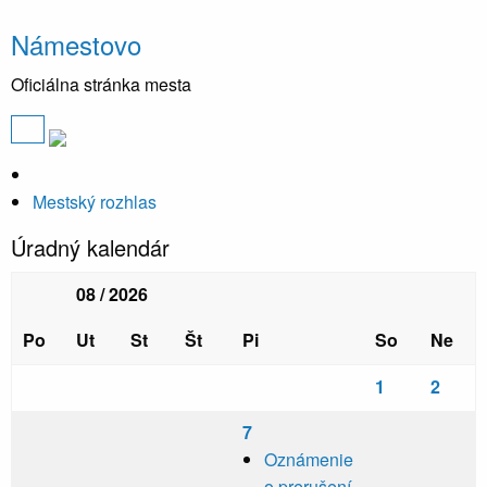
Námestovo
Oficiálna stránka mesta
Mestský rozhlas
Úradný kalendár
08 / 2026
Po
Ut
St
Št
Pi
So
Ne
1
2
7
Oznámenie
o prerušení