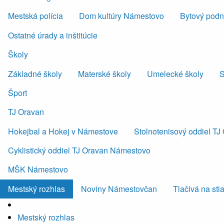
Mestská polícia
Dom kultúry Námestovo
Bytový podni
Ostatné úrady a inštitúcie
Školy
Základné školy
Materské školy
Umelecké školy
S
Šport
TJ Oravan
Hokejbal a Hokej v Námestove
Stolnotenisový oddiel T
Cyklistický oddiel TJ Oravan Námestovo
MŠK Námestovo
Mestský rozhlas
Noviny Námestovčan
Tlačivá na sti
Mestský rozhlas