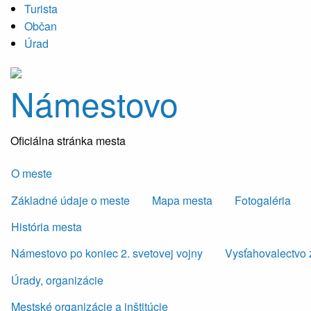
Turista
Občan
Úrad
Námestovo
Oficiálna stránka mesta
O meste
Základné údaje o meste
Mapa mesta
Fotogaléria
História mesta
Námestovo po koniec 2. svetovej vojny
Vysťahovalectvo 
Úrady, organizácie
Mestské organizácie a inštitúcie