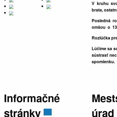
V kruhu svo
brata, ostat
Posledná ro
omšou o 13.
Rozlúčka pre
Lúčime sa s
sústrasť nec
spomienku.
Informačné
Mest
stránky
úrad