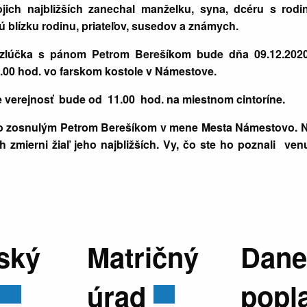
jich najbližších zanechal manželku, syna, dcéru s rodi
nú blízku rodinu, priateľov, susedov a známych.
zlúčka s pánom Petrom Berešíkom bude dňa 09.12.202
00 hod. vo farskom kostole v Námestove.
 verejnosť bude od 11.00 hod. na miestnom cintoríne.
o zosnulým Petrom Berešíkom v mene Mesta Námestovo. 
h zmierni žiaľ jeho najbližších. Vy, čo ste ho poznali ven
ský
Matričný
Dane
úrad
popl