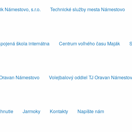
k Námestovo, s.r.o.
Technické služby mesta Námestovo
pojená škola internátna
Centrum voľného času Maják
S
J Oravan Námestovo
Volejbalový oddiel TJ Oravan Námesto
ahnutie
Jarmoky
Kontakty
Napíšte nám