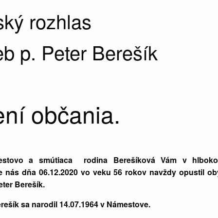
ký rozhlas
b p. Peter Berešík
ní občania.
stovo a smútiaca rodina Berešíková Vám v hlbok
e nás dňa 06.12.2020 vo veku 56 rokov navždy opustil ob
ter Berešík.
rešík sa narodil 14.07.1964 v Námestove.