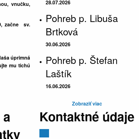
28.07.2026
nou, vnučku,
Pohreb p. Libuša
0, začne sv.
Brtková
30.06.2026
Pohreb p. Štefan
Naša úprimná
ujte mu tichú
Laštík
16.06.2026
Zobraziť viac
 a
Kontaktné údaje
atky