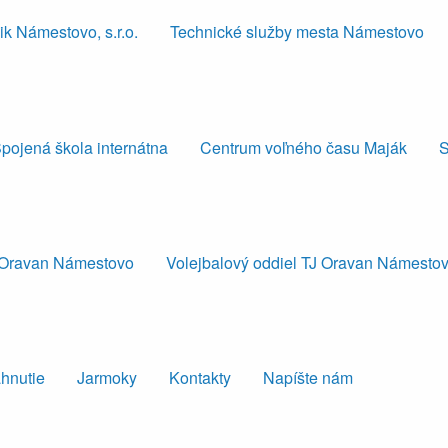
k Námestovo, s.r.o.
Technické služby mesta Námestovo
pojená škola internátna
Centrum voľného času Maják
S
J Oravan Námestovo
Volejbalový oddiel TJ Oravan Námesto
ahnutie
Jarmoky
Kontakty
Napíšte nám