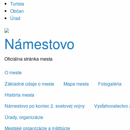
Turista
Občan
Úrad
Námestovo
Oficiálna stránka mesta
O meste
Základné údaje o meste
Mapa mesta
Fotogaléria
História mesta
Námestovo po koniec 2. svetovej vojny
Vysťahovalectvo 
Úrady, organizácie
Mestské organizácie a inštitúcie