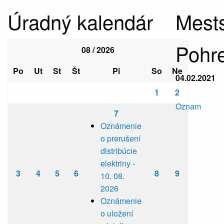
Úradný kalendár
Mests
Pohre
08 / 2026
Po
Ut
St
Št
Pi
So
Ne
04.02.2021
1
2
Oznam
7
Oznámenie
o prerušení
distribúcie
elektriny -
3
4
5
6
8
9
10. 08.
2026
Oznámenie
o uložení