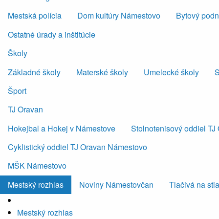
Mestská polícia
Dom kultúry Námestovo
Bytový podni
Ostatné úrady a inštitúcie
Školy
Základné školy
Materské školy
Umelecké školy
S
Šport
TJ Oravan
Hokejbal a Hokej v Námestove
Stolnotenisový oddiel T
Cyklistický oddiel TJ Oravan Námestovo
MŠK Námestovo
Mestský rozhlas
Noviny Námestovčan
Tlačivá na sti
Mestský rozhlas