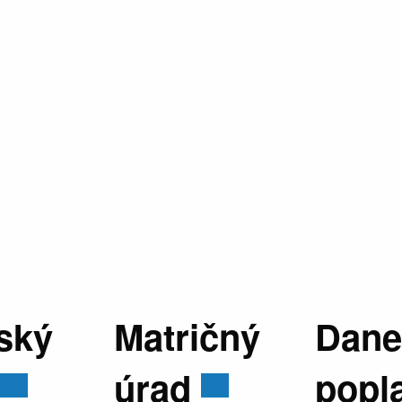
ský
Matričný
Dane
úrad
popl