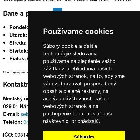
Dane a poplatky
Pondelok:
07:30 - 15:30
Používame cookies
Utorok:
nestránkový
Streda:
07:30 - 17:00
Súbory cookie a ďalšie
Štvrtok:
nestránkový
technológie sledovania
Piatok:
07:30 - 14:00
používame na zlepšenie vášho
zážitku z prehliadania našich
Obedňajšia prestávka v trvaní 30 minút v čase medzi 10:30 - 11:30 hod.
webových stránok, na to, aby sme
Kontaktné údaje
vám zobrazovali prispôsobený
obsah a cielené reklamy, na
Mestský úrad, Cyrila a Metoda 329/6,
analýzu návštevnosti našich
029 01 Námestovo
webových stránok a na
E-mail:
sekretariat@namestovo.sk
pochopenie toho, odkiaľ naši
návštevníci prichádzajú.
Telefón:
043 5504711
IČO:
00314676
Súhlasím