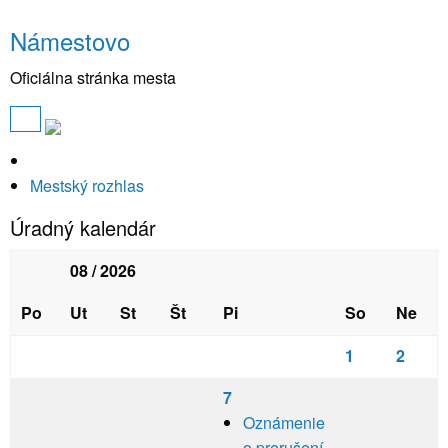
Námestovo
Oficiálna stránka mesta
Mestský rozhlas
Úradný kalendár
08 / 2026
Po
Ut
St
Št
Pi
So
Ne
1
2
7
Oznámenie
o prerušení