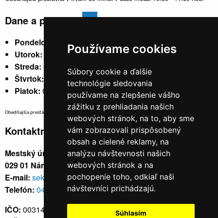
Dane a poplatky
Pondelok:
07:30 - 15:30
Používame cookies
Utorok:
nestránkový
Streda:
07:30 - 17:00
Súbory cookie a ďalšie
Štvrtok:
nestránkový
technológie sledovania
Piatok:
07:30 - 14:00
používame na zlepšenie vášho
zážitku z prehliadania našich
Obedňajšia prestávka v trvaní 30 minút v čase medzi 10:30 - 11:30 hod.
webových stránok, na to, aby sme
Kontaktné údaje
vám zobrazovali prispôsobený
obsah a cielené reklamy, na
Mestský úrad, Cyrila a Metoda 329/6,
analýzu návštevnosti našich
029 01 Námestovo
webových stránok a na
E-mail:
sekretariat@namestovo.sk
pochopenie toho, odkiaľ naši
návštevníci prichádzajú.
Telefón:
043 5504711
IČO:
00314676
Súhlasím