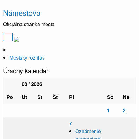
Námestovo
Oficiálna stránka mesta
Mestský rozhlas
Úradný kalendár
08 / 2026
Po
Ut
St
Št
Pi
So
Ne
1
2
7
Oznámenie
o prerušení