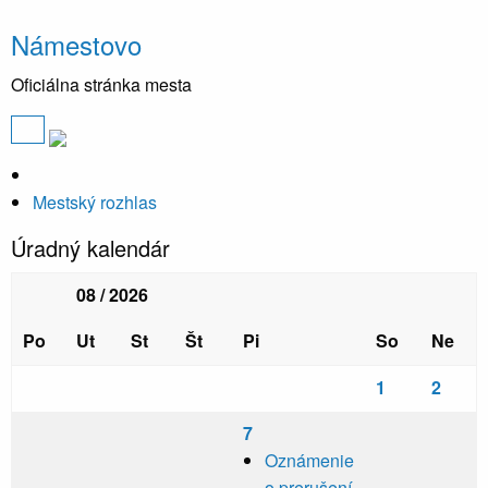
Námestovo
Oficiálna stránka mesta
Mestský rozhlas
Úradný kalendár
08 / 2026
Po
Ut
St
Št
Pi
So
Ne
1
2
7
Oznámenie
o prerušení