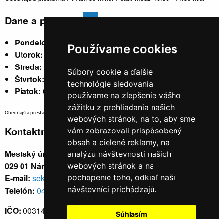
Dane a poplatky
Pondelok:
07:30 - 15:30
Používame cookies
Utorok:
nestránkový
Streda:
07:30 - 17:00
Súbory cookie a ďalšie
Štvrtok:
nestránkový
technológie sledovania
Piatok:
07:30 - 14:00
používame na zlepšenie vášho
zážitku z prehliadania našich
Obedňajšia prestávka v trvaní 30 minút v čase medzi 10:30 - 11:30 hod.
webových stránok, na to, aby sme
Kontaktné údaje
vám zobrazovali prispôsobený
obsah a cielené reklamy, na
Mestský úrad, Cyrila a Metoda 329/6,
analýzu návštevnosti našich
029 01 Námestovo
webových stránok a na
E-mail:
sekretariat@namestovo.sk
pochopenie toho, odkiaľ naši
návštevníci prichádzajú.
Telefón:
043 5504711
IČO:
00314676
Súhlasím