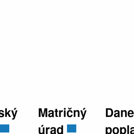
ský
Matričný
Dane
úrad
popl