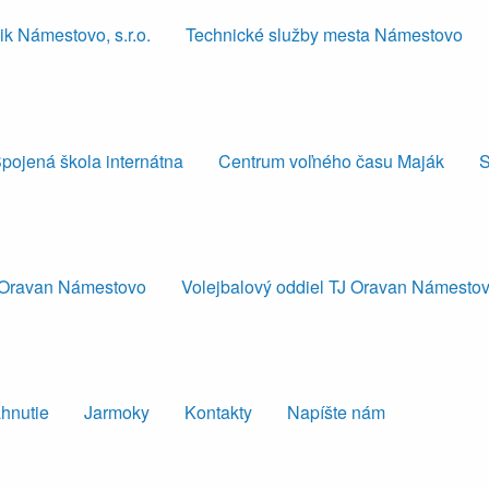
k Námestovo, s.r.o.
Technické služby mesta Námestovo
pojená škola internátna
Centrum voľného času Maják
S
J Oravan Námestovo
Volejbalový oddiel TJ Oravan Námesto
ahnutie
Jarmoky
Kontakty
Napíšte nám