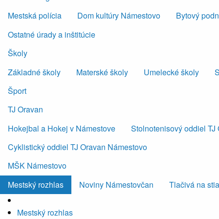
Mestská polícia
Dom kultúry Námestovo
Bytový podni
Ostatné úrady a inštitúcie
Školy
Základné školy
Materské školy
Umelecké školy
S
Šport
TJ Oravan
Hokejbal a Hokej v Námestove
Stolnotenisový oddiel T
Cyklistický oddiel TJ Oravan Námestovo
MŠK Námestovo
Mestský rozhlas
Noviny Námestovčan
Tlačivá na sti
Mestský rozhlas