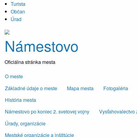
Turista
Občan
Úrad
Námestovo
Oficiálna stránka mesta
O meste
Základné údaje o meste
Mapa mesta
Fotogaléria
História mesta
Námestovo po koniec 2. svetovej vojny
Vysťahovalectvo 
Úrady, organizácie
Mestské organizácie a inštitúcie