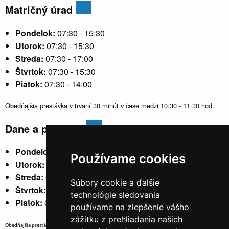
Matričný úrad
Pondelok:
07:30 - 15:30
Utorok:
07:30 - 15:30
Streda:
07:30 - 17:00
Štvrtok:
07:30 - 15:30
Piatok:
07:30 - 14:00
Obedňajšia prestávka v trvaní 30 minút v čase medzi 10:30 - 11:30 hod.
Dane a poplatky
Pondelok:
07:30 - 15:30
Používame cookies
Utorok:
nestránkový
Streda:
07:30 - 17:00
Súbory cookie a ďalšie
Štvrtok:
nestránkový
technológie sledovania
Piatok:
07:30 - 14:00
používame na zlepšenie vášho
zážitku z prehliadania našich
Obedňajšia prestávka v trvaní 30 minút v čase medzi 10:30 - 11:30 hod.