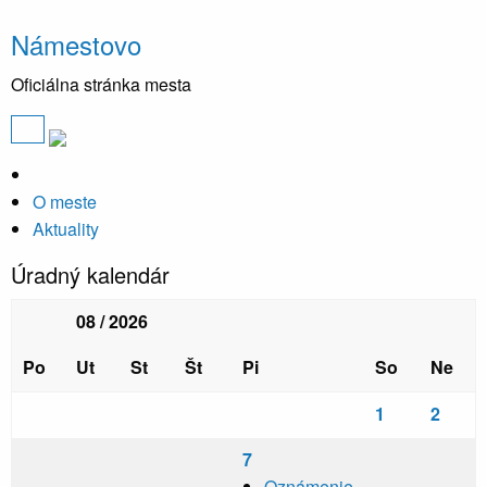
Námestovo
Oficiálna stránka mesta
O meste
Aktuality
Úradný kalendár
08 / 2026
Po
Ut
St
Št
Pi
So
Ne
1
2
7
Oznámenie