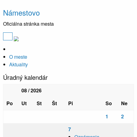
Námestovo
Oficiálna stránka mesta
O meste
Aktuality
Úradný kalendár
08 / 2026
Po
Ut
St
Št
Pi
So
Ne
1
2
7
Oznámenie