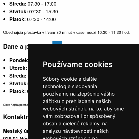
Streda:
07:30 - 17:00
Štvrtok:
07:30 - 15:30
Piatok:
07:30 - 14:00
Obedňajšia prestávka v trvaní 30 minút v čase medzi 10:30 - 11:30 hod.
Dane a poplatky
Pondelok:
07:30 - 15:30
Používame cookies
Utorok:
nestránkový
Streda:
07:30 - 17:00
Súbory cookie a ďalšie
Štvrtok:
nestránkový
technológie sledovania
Piatok:
07:30 - 14:00
používame na zlepšenie vášho
zážitku z prehliadania našich
Obedňajšia prestávka v trvaní 30 minút v čase medzi 10:30 - 11:30 hod.
webových stránok, na to, aby sme
Kontaktné údaje
vám zobrazovali prispôsobený
obsah a cielené reklamy, na
Mestský úrad, Cyrila a Metoda 329/6,
analýzu návštevnosti našich
029 01 Námestovo
webových stránok a na