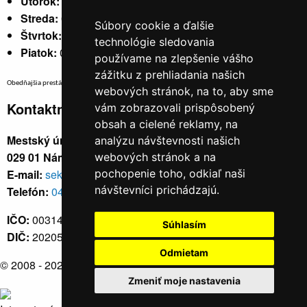
Utorok:
nestránkový
Streda:
07:30 - 17:00
Súbory cookie a ďalšie
Štvrtok:
nestránkový
technológie sledovania
Piatok:
07:30 - 14:00
používame na zlepšenie vášho
zážitku z prehliadania našich
Obedňajšia prestávka v trvaní 30 minút v čase medzi 10:30 - 11:30 hod.
webových stránok, na to, aby sme
Kontaktné údaje
vám zobrazovali prispôsobený
obsah a cielené reklamy, na
Mestský úrad, Cyrila a Metoda 329/6,
analýzu návštevnosti našich
029 01 Námestovo
webových stránok a na
E-mail:
sekretariat@namestovo.sk
pochopenie toho, odkiaľ naši
návštevníci prichádzajú.
Telefón:
043 5504711
IČO:
00314676
Súhlasím
DIČ:
2020571707
Odmietam
© 2008 - 2026
Námestovo.sk
Zmeniť moje nastavenia