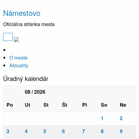
Námestovo
Oficiálna stránka mesta
O meste
Aktuality
Úradný kalendár
08 / 2026
Po
Ut
St
Št
Pi
So
Ne
1
2
3
4
5
6
7
8
9