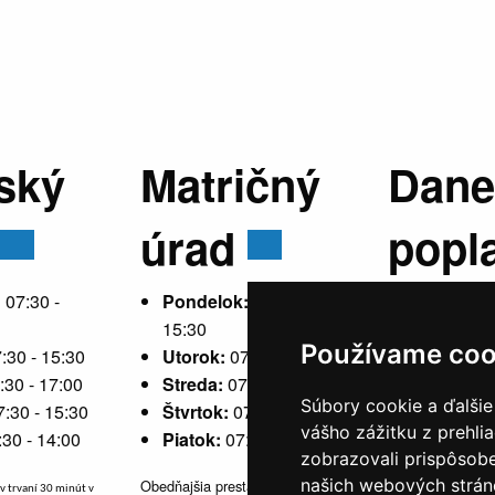
ský
Matričný
Dane
úrad
popl
:
07:30 -
Pondelok:
07:30 -
15:30
Používame coo
:30 - 15:30
Utorok:
07:30 - 15:30
Pondelok
:30 - 17:00
Streda:
07:30 - 17:00
15:30
Súbory cookie a ďalšie
7:30 - 15:30
Štvrtok:
07:30 - 15:30
Utorok:
ne
vášho zážitku z prehli
:30 - 14:00
Piatok:
07:30 - 14:00
Streda:
07
zobrazovali prispôsobe
Štvrtok:
n
našich webových stráno
Obedňajšia prestávka v trvaní 30
v trvaní 30 minút v