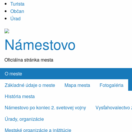
Turista
Občan
Úrad
Námestovo
Oficiálna stránka mesta
O meste
Základné údaje o meste
Mapa mesta
Fotogaléria
História mesta
Námestovo po koniec 2. svetovej vojny
Vysťahovalectvo 
Úrady, organizácie
Mestské organizácie a inštitúcie