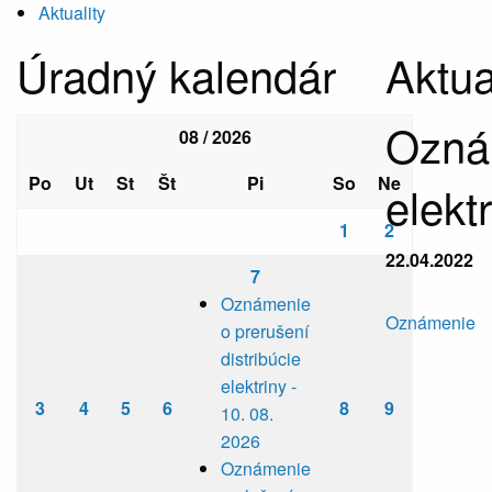
Aktuality
Úradný kalendár
Aktua
Oznám
08 / 2026
Po
Ut
St
Št
Pi
So
Ne
elekt
1
2
22.04.2022
7
Oznámenie
Oznámenie
o prerušení
distribúcie
elektriny -
3
4
5
6
8
9
10. 08.
2026
Oznámenie