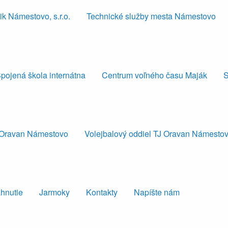
k Námestovo, s.r.o.
Technické služby mesta Námestovo
pojená škola internátna
Centrum voľného času Maják
S
J Oravan Námestovo
Volejbalový oddiel TJ Oravan Námesto
ahnutie
Jarmoky
Kontakty
Napíšte nám