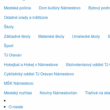
Mestská polícia
Dom kultúry Námestovo
Bytový podni
Ostatné úrady a inštitúcie
Školy
Základné školy
Materské školy
Umelecké školy
S
Šport
TJ Oravan
Hokejbal a Hokej v Námestove
Stolnotenisový oddiel T
Cyklistický oddiel TJ Oravan Námestovo
MŠK Námestovo
Mestský rozhlas
Noviny Námestovčan
Tlačivá na sti
O meste