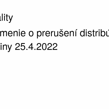
lity
enie o prerušení distrib
riny 25.4.2022