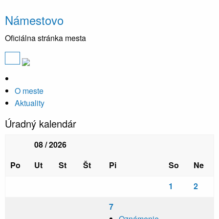
Námestovo
Oficiálna stránka mesta
O meste
Aktuality
Úradný kalendár
08 / 2026
Po
Ut
St
Št
Pi
So
Ne
1
2
7
Oznámenie