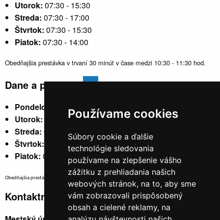
Utorok:
07:30 - 15:30
Streda:
07:30 - 17:00
Štvrtok:
07:30 - 15:30
Piatok:
07:30 - 14:00
Obedňajšia prestávka v trvaní 30 minút v čase medzi 10:30 - 11:30 hod.
Dane a poplatky
Pondelok:
07:30 - 15:30
Používame cookies
Utorok:
nestránkový
Streda:
07:30 - 17:00
Súbory cookie a ďalšie
Štvrtok:
nestránkový
technológie sledovania
Piatok:
07:30 - 14:00
používame na zlepšenie vášho
zážitku z prehliadania našich
Obedňajšia prestávka v trvaní 30 minút v čase medzi 10:30 - 11:30 hod.
webových stránok, na to, aby sme
Kontaktné údaje
vám zobrazovali prispôsobený
obsah a cielené reklamy, na
Mestský úrad, Cyrila a Metoda 329/6,
analýzu návštevnosti našich