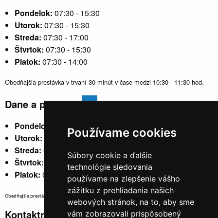
Pondelok:
07:30 - 15:30
Utorok:
07:30 - 15:30
Streda:
07:30 - 17:00
Štvrtok:
07:30 - 15:30
Piatok:
07:30 - 14:00
Obedňajšia prestávka v trvaní 30 minút v čase medzi 10:30 - 11:30 hod.
Dane a poplatky
Pondelok:
07:30 - 15:30
Používame cookies
Utorok:
nestránkový
Streda:
07:30 - 17:00
Súbory cookie a ďalšie
Štvrtok:
nestránkový
technológie sledovania
Piatok:
07:30 - 14:00
používame na zlepšenie vášho
zážitku z prehliadania našich
Obedňajšia prestávka v trvaní 30 minút v čase medzi 10:30 - 11:30 hod.
webových stránok, na to, aby sme
Kontaktné údaje
vám zobrazovali prispôsobený