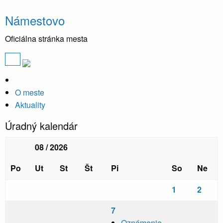
Námestovo
Oficiálna stránka mesta
O meste
Aktuality
Úradný kalendár
08 / 2026
Po
Ut
St
Št
Pi
So
Ne
1
2
7
Oznámenie