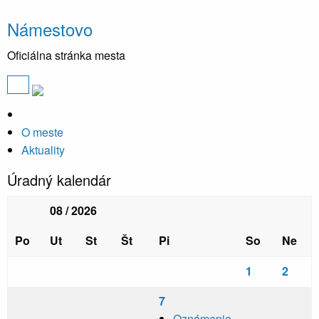
Námestovo
Oficiálna stránka mesta
O meste
Aktuality
Úradný kalendár
08 / 2026
Po
Ut
St
Št
Pi
So
Ne
1
2
7
Oznámenie