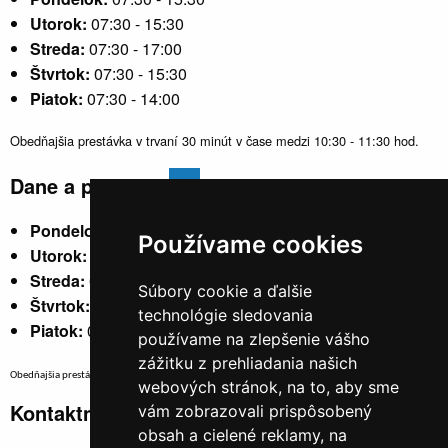
Utorok:
07:30 - 15:30
Streda:
07:30 - 17:00
Štvrtok:
07:30 - 15:30
Piatok:
07:30 - 14:00
Obedňajšia prestávka v trvaní 30 minút v čase medzi 10:30 - 11:30 hod.
Dane a poplatky
Pondelok:
07:30 - 15:30
Používame cookies
Utorok:
nestránkový
Streda:
07:30 - 17:00
Súbory cookie a ďalšie
Štvrtok:
nestránkový
technológie sledovania
Piatok:
07:30 - 14:00
používame na zlepšenie vášho
zážitku z prehliadania našich
Obedňajšia prestávka v trvaní 30 minút v čase medzi 10:30 - 11:30 hod.
webových stránok, na to, aby sme
Kontaktné údaje
vám zobrazovali prispôsobený
obsah a cielené reklamy, na