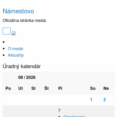
Námestovo
Oficiálna stránka mesta
O meste
Aktuality
Úradný kalendár
08 / 2026
Po
Ut
St
Št
Pi
So
Ne
1
2
7
Oznámenie