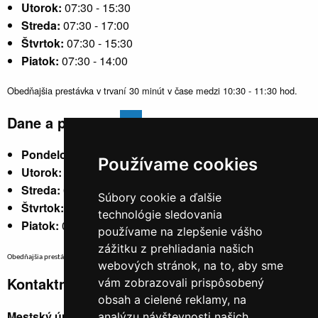
Utorok:
07:30 - 15:30
Streda:
07:30 - 17:00
Štvrtok:
07:30 - 15:30
Piatok:
07:30 - 14:00
Obedňajšia prestávka v trvaní 30 minút v čase medzi 10:30 - 11:30 hod.
Dane a poplatky
Pondelok:
07:30 - 15:30
Používame cookies
Utorok:
nestránkový
Streda:
07:30 - 17:00
Súbory cookie a ďalšie
Štvrtok:
nestránkový
technológie sledovania
Piatok:
07:30 - 14:00
používame na zlepšenie vášho
zážitku z prehliadania našich
Obedňajšia prestávka v trvaní 30 minút v čase medzi 10:30 - 11:30 hod.
webových stránok, na to, aby sme
Kontaktné údaje
vám zobrazovali prispôsobený
obsah a cielené reklamy, na
Mestský úrad, Cyrila a Metoda 329/6,
analýzu návštevnosti našich