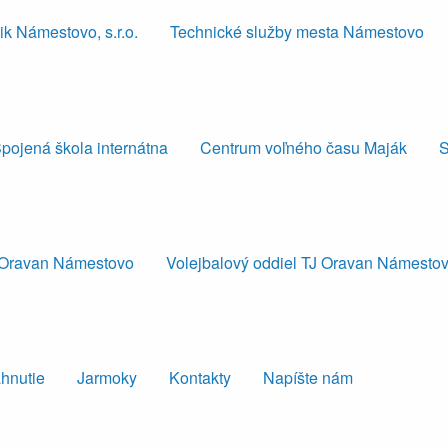
k Námestovo, s.r.o.
Technické služby mesta Námestovo
pojená škola internátna
Centrum voľného času Maják
S
J Oravan Námestovo
Volejbalový oddiel TJ Oravan Námesto
ahnutie
Jarmoky
Kontakty
Napíšte nám