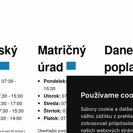
ský
Matričný
Dane
úrad
popl
:
07:30 -
Pondelok:
07:30 -
15:30
Používame coo
:30 - 15:30
Utorok:
07:30 - 15:30
Pondelok
:30 - 17:00
Streda:
07:30 - 17:00
15:30
Súbory cookie a ďalšie
7:30 - 15:30
Štvrtok:
07:30 - 15:30
Utorok:
ne
vášho zážitku z prehli
:30 - 14:00
Piatok:
07:30 - 14:00
Streda:
07
zobrazovali prispôsobe
Štvrtok:
n
našich webových stráno
Obedňajšia prestávka v trvaní 30
v trvaní 30 minút v