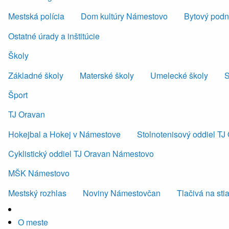
Mestská polícia
Dom kultúry Námestovo
Bytový podni
Ostatné úrady a inštitúcie
Školy
Základné školy
Materské školy
Umelecké školy
S
Šport
TJ Oravan
Hokejbal a Hokej v Námestove
Stolnotenisový oddiel T
Cyklistický oddiel TJ Oravan Námestovo
MŠK Námestovo
Mestský rozhlas
Noviny Námestovčan
Tlačivá na sti
O meste