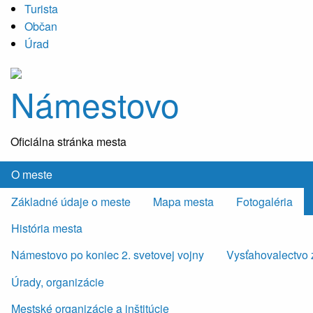
Turista
Občan
Úrad
Námestovo
Oficiálna stránka mesta
O meste
Základné údaje o meste
Mapa mesta
Fotogaléria
História mesta
Námestovo po koniec 2. svetovej vojny
Vysťahovalectvo 
Úrady, organizácie
Mestské organizácie a inštitúcie