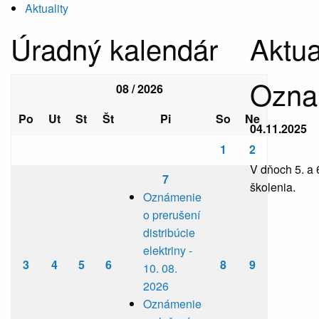
Aktuality
Úradný kalendár
Aktua
Oznam
08 / 2026
Po
Ut
St
Št
Pi
So
Ne
04.11.2025
1
2
V dňoch 5. a 
7
školenia.
Oznámenie
o prerušení
distribúcie
elektriny -
3
4
5
6
8
9
10. 08.
2026
Oznámenie