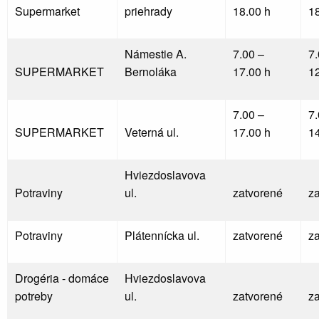
Supermarket
priehrady
18.00 h
1
Námestie A.
7.00 –
7.
SUPERMARKET
Bernoláka
17.00 h
1
7.00 –
7.
SUPERMARKET
Veterná ul.
17.00 h
1
Hviezdoslavova
Potraviny
ul.
zatvorené
z
Potraviny
Plátennícka ul.
zatvorené
z
Drogéria - domáce
Hviezdoslavova
potreby
ul.
zatvorené
z