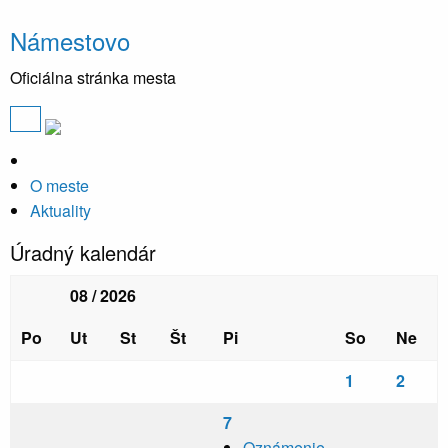
Námestovo
Oficiálna stránka mesta
O meste
Aktuality
Úradný kalendár
08 / 2026
Po
Ut
St
Št
Pi
So
Ne
1
2
7
Oznámenie