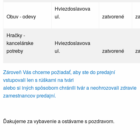
Hviezdoslavova
Obuv - odevy
ul.
zatvorené
z
Hračky -
kancelárske
Hviezdoslavova
potreby
ul.
zatvorené
z
Zároveň Vás chceme požiadať, aby ste do predajní
vstupovali len s rúškami na tvári
alebo si iných spôsobom chránili tvár a neohrozovali zdravie
zamestnancov predajní.
Ďakujeme za vybavenie a ostávame s pozdravom.