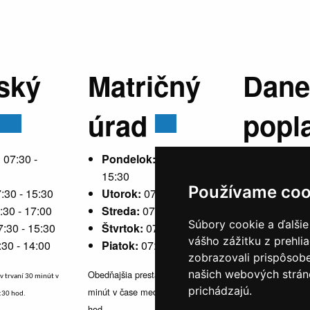
ský
Matričný
Dane
úrad
popl
:
07:30 -
Pondelok:
07:30 -
15:30
Používame coo
:30 - 15:30
Utorok:
07:30 - 15:30
Pondelok
:30 - 17:00
Streda:
07:30 - 17:00
15:30
Súbory cookie a ďalšie
7:30 - 15:30
Štvrtok:
07:30 - 15:30
Utorok:
ne
vášho zážitku z prehli
:30 - 14:00
Piatok:
07:30 - 14:00
Streda:
07
zobrazovali prispôsobe
Štvrtok:
n
našich webových stráno
Obedňajšia prestávka v trvaní 30
v trvaní 30 minút v
Piatok:
07
prichádzajú.
minút v čase medzi 10:30 - 11:30
1:30 hod.
hod.