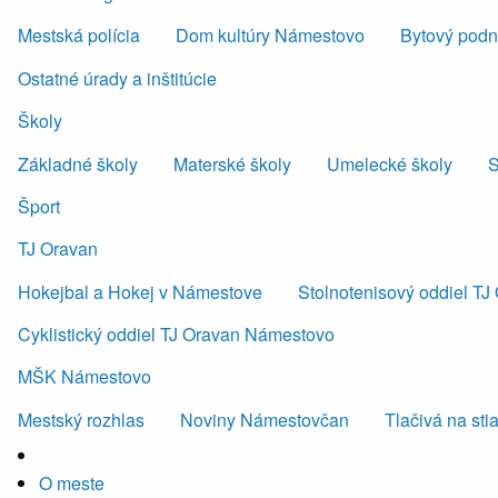
Mestská polícia
Dom kultúry Námestovo
Bytový podni
Ostatné úrady a inštitúcie
Školy
Základné školy
Materské školy
Umelecké školy
S
Šport
TJ Oravan
Hokejbal a Hokej v Námestove
Stolnotenisový oddiel T
Cyklistický oddiel TJ Oravan Námestovo
MŠK Námestovo
Mestský rozhlas
Noviny Námestovčan
Tlačivá na sti
O meste