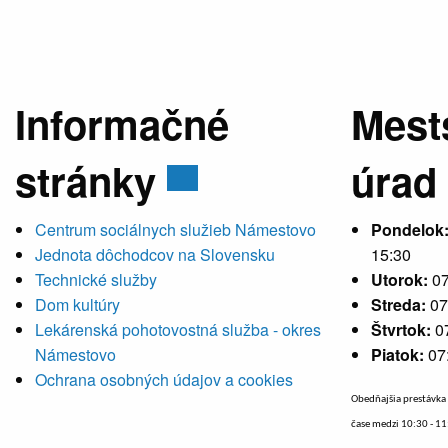
Informačné
Mest
stránky
úrad
Centrum sociálnych služieb Námestovo
Pondelok
Jednota dôchodcov na Slovensku
15:30
Technické služby
Utorok:
07
Dom kultúry
Streda:
07
Lekárenská pohotovostná služba - okres
Štvrtok:
0
Námestovo
Piatok:
07
Ochrana osobných údajov a cookies
Obedňajšia prestávka 
čase medzi 10:30 - 1