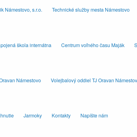
k Námestovo, s.r.o.
Technické služby mesta Námestovo
pojená škola internátna
Centrum voľného času Maják
S
J Oravan Námestovo
Volejbalový oddiel TJ Oravan Námesto
ahnutie
Jarmoky
Kontakty
Napíšte nám