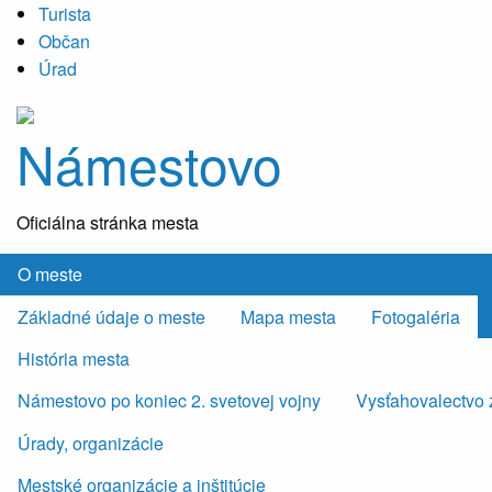
Turista
Občan
Úrad
Námestovo
Oficiálna stránka mesta
O meste
Základné údaje o meste
Mapa mesta
Fotogaléria
História mesta
Námestovo po koniec 2. svetovej vojny
Vysťahovalectvo 
Úrady, organizácie
Mestské organizácie a inštitúcie