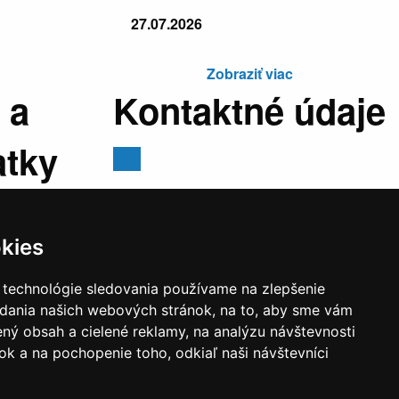
27.07.2026
Zobraziť viac
 a
Kontaktné údaje
atky
Mestský úrad, Cyrila a Metoda 329/6,
029 01 Námestovo
kies
E-mail:
sekretariat@namestovo.sk
:
07:30 -
Telefón:
043 5504711
 technológie sledovania používame na zlepšenie
stránkový
IČO:
00314676
adania našich webových stránok, na to, aby sme vám
:30 - 17:00
DIČ:
2020571707
ný obsah a cielené reklamy, na analýzu návštevnosti
estránkový
k a na pochopenie toho, odkiaľ naši návštevníci
:30 - 14:00