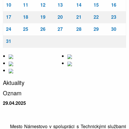
10
11
12
13
14
15
16
17
18
19
20
21
22
23
24
25
26
27
28
29
30
31
Aktuality
Oznam
29.04.2025
Mesto Námestovo v spolupráci s Technickými službami