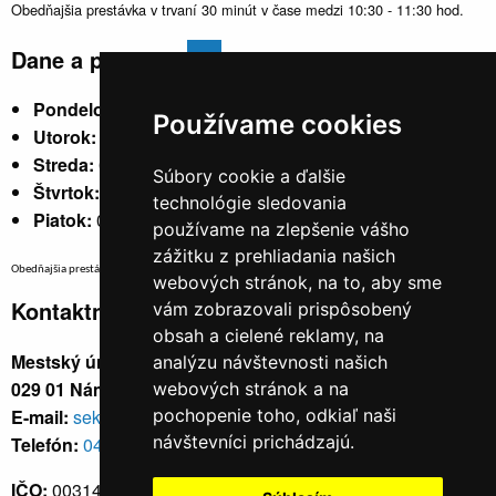
Obedňajšia prestávka v trvaní 30 minút v čase medzi 10:30 - 11:30 hod.
Dane a poplatky
Pondelok:
07:30 - 15:30
Používame cookies
Utorok:
nestránkový
Streda:
07:30 - 17:00
Súbory cookie a ďalšie
Štvrtok:
nestránkový
technológie sledovania
Piatok:
07:30 - 14:00
používame na zlepšenie vášho
zážitku z prehliadania našich
Obedňajšia prestávka v trvaní 30 minút v čase medzi 10:30 - 11:30 hod.
webových stránok, na to, aby sme
Kontaktné údaje
vám zobrazovali prispôsobený
obsah a cielené reklamy, na
Mestský úrad, Cyrila a Metoda 329/6,
analýzu návštevnosti našich
029 01 Námestovo
webových stránok a na
E-mail:
sekretariat@namestovo.sk
pochopenie toho, odkiaľ naši
návštevníci prichádzajú.
Telefón:
043 5504711
IČO:
00314676