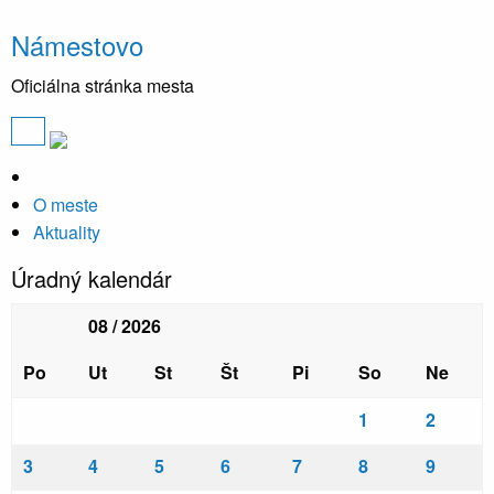
Námestovo
Oficiálna stránka mesta
O meste
Aktuality
Úradný kalendár
08 / 2026
Po
Ut
St
Št
Pi
So
Ne
1
2
3
4
5
6
7
8
9