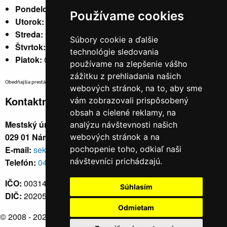
Pondelok:
07:30 - 15:30
Používame cookies
Utorok:
nestránkový
Streda:
07:30 - 17:00
Súbory cookie a ďalšie
Štvrtok:
nestránkový
technológie sledovania
Piatok:
07:30 - 14:00
používame na zlepšenie vášho
zážitku z prehliadania našich
Obedňajšia prestávka v trvaní 30 minút v čase medzi 10:30 - 11:30 hod.
webových stránok, na to, aby sme
Kontaktné údaje
vám zobrazovali prispôsobený
obsah a cielené reklamy, na
Mestský úrad, Cyrila a Metoda 329/6,
analýzu návštevnosti našich
029 01 Námestovo
webových stránok a na
E-mail:
sekretariat@namestovo.sk
pochopenie toho, odkiaľ naši
návštevníci prichádzajú.
Telefón:
043 5504711
IČO:
00314676
Súhlasím
DIČ:
2020571707
Odmietam
© 2008 - 2026
Námestovo.sk