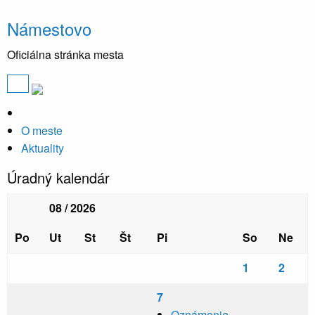
Námestovo
Oficiálna stránka mesta
O meste
Aktuality
Úradný kalendár
08 / 2026
Po
Ut
St
Št
Pi
So
Ne
1
2
7
Oznámenie