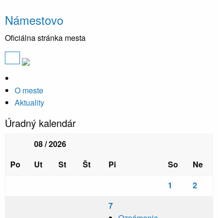
Námestovo
Oficiálna stránka mesta
O meste
Aktuality
Úradný kalendár
08 / 2026
Po
Ut
St
Št
Pi
So
Ne
1
2
7
Oznámenie