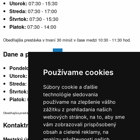
Utorok:
07:30 - 15:30
Streda:
07:30 - 17:00
Štvrtok:
07:30 - 15:30
Piatok:
07:30 - 14:00
Obedňajšia prestávka v trvaní 30 minút v čase medzi 10:30 - 11:30 hod.
Dane a poplatky
Pondelok:
07:30 - 15:30
Používame cookies
Utorok:
nestránkový
Streda:
07:30 - 17:00
Súbory cookie a ďalšie
Štvrtok:
nestránkový
technológie sledovania
Piatok:
07:30 - 14:00
používame na zlepšenie vášho
zážitku z prehliadania našich
Obedňajšia prestávka v trvaní 30 minút v čase medzi 10:30 - 11:30 hod.
webových stránok, na to, aby sme
Kontaktné údaje
vám zobrazovali prispôsobený
obsah a cielené reklamy, na
Mestský úrad, Cyrila a Metoda 329/6,
analýzu návštevnosti našich