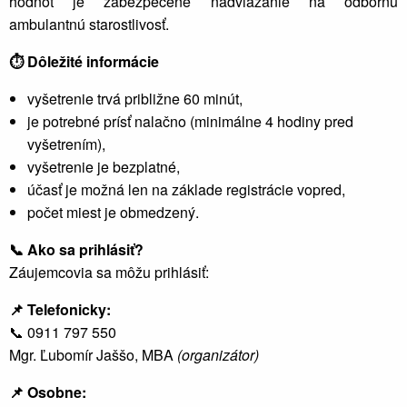
hodnôt je zabezpečené nadviazanie na odbornú
ambulantnú starostlivosť.
⏱
️ Dôležité informácie
vyšetrenie trvá približne 60 minút,
je potrebné prísť nalačno (minimálne 4 hodiny pred
vyšetrením),
vyšetrenie je bezplatné,
účasť je možná len na základe registrácie vopred,
počet miest je obmedzený.
📞
Ako sa prihlásiť?
Záujemcovia sa môžu prihlásiť:
📌
Telefonicky:
📞
0911 797 550
Mgr. Ľubomír Jaššo, MBA
(organizátor)
📌
Osobne: