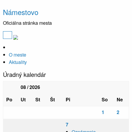
Námestovo
Oficiálna stránka mesta
O meste
Aktuality
Úradný kalendár
08 / 2026
Po
Ut
St
Št
Pi
So
Ne
1
2
7
Oznámenie