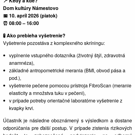
📍
Kedy a kde?
Dom kultúry Námestovo
📅
10. apríl 2026 (piatok)
⏰
08:00 – 16:00
🧪
Ako prebieha vyšetrenie?
Vyšetrenie pozostáva z komplexného skríningu:
vyplnenie vstupného dotazníka (životný štýl, zdravotná
anamnéza),
základné antropometrické merania (BMI, obvod pása a
pod.),
vyšetrenie pečene pomocou prístroja FibroScan (meranie
elasticity a množstva tuku v pečeni),
v prípade potreby orientačné laboratórne vyšetrenie z
kvapky krvi.
Účastník je následne oboznámený s výsledkom a dostane
odporúčania pre ďalší postup. V prípade zistenia rizikových