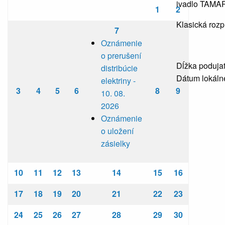
ivadlo TAMAR
1
2
Klasická rozp
7
Oznámenie
o prerušení
Dĺžka podujat
distribúcie
Dátum lokálne
elektriny -
3
4
5
6
8
9
10. 08.
2026
Oznámenie
o uložení
zásielky
10
11
12
13
14
15
16
17
18
19
20
21
22
23
24
25
26
27
28
29
30