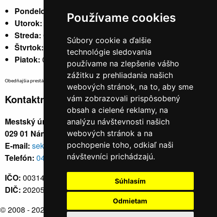
Pondelok:
07:30 - 15:30
Používame cookies
Utorok:
nestránkový
Streda:
07:30 - 17:00
Súbory cookie a ďalšie
Štvrtok:
nestránkový
technológie sledovania
Piatok:
07:30 - 14:00
používame na zlepšenie vášho
zážitku z prehliadania našich
Obedňajšia prestávka v trvaní 30 minút v čase medzi 10:30 - 11:30 hod.
webových stránok, na to, aby sme
Kontaktné údaje
vám zobrazovali prispôsobený
obsah a cielené reklamy, na
Mestský úrad, Cyrila a Metoda 329/6,
analýzu návštevnosti našich
029 01 Námestovo
webových stránok a na
E-mail:
sekretariat@namestovo.sk
pochopenie toho, odkiaľ naši
návštevníci prichádzajú.
Telefón:
043 5504711
IČO:
00314676
Súhlasím
DIČ:
2020571707
Odmietam
© 2008 - 2026
Námestovo.sk