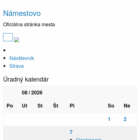
Námestovo
Oficiálna stránka mesta
Návštevník
Strava
Úradný kalendár
08 / 2026
Po
Ut
St
Št
Pi
So
Ne
1
2
7
Oznámenie