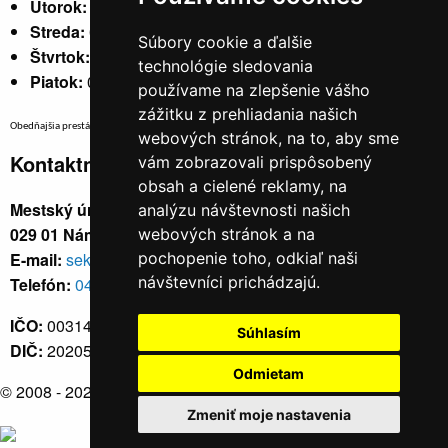
Utorok:
nestránkový
Streda:
07:30 - 17:00
Súbory cookie a ďalšie
Štvrtok:
nestránkový
technológie sledovania
Piatok:
07:30 - 14:00
používame na zlepšenie vášho
zážitku z prehliadania našich
Obedňajšia prestávka v trvaní 30 minút v čase medzi 10:30 - 11:30 hod.
webových stránok, na to, aby sme
Kontaktné údaje
vám zobrazovali prispôsobený
obsah a cielené reklamy, na
Mestský úrad, Cyrila a Metoda 329/6,
analýzu návštevnosti našich
029 01 Námestovo
webových stránok a na
E-mail:
sekretariat@namestovo.sk
pochopenie toho, odkiaľ naši
návštevníci prichádzajú.
Telefón:
043 5504711
IČO:
00314676
Súhlasím
DIČ:
2020571707
Odmietam
© 2008 - 2026
Námestovo.sk
Zmeniť moje nastavenia