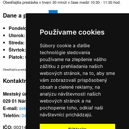
Obedňajšia prestávka v trvaní 30 minút v čase medzi 10:30 - 11:30 hod.
Dane a poplatky
Pondelok:
07:30 - 15:30
Používame cookies
Utorok:
nestránkový
Streda:
07:30 - 17:00
Súbory cookie a ďalšie
Štvrtok:
nestránkový
technológie sledovania
Piatok:
07:30 - 14:00
používame na zlepšenie vášho
zážitku z prehliadania našich
Obedňajšia prestávka v trvaní 30 minút v čase medzi 10:30 - 11:30 hod.
webových stránok, na to, aby sme
Kontaktné údaje
vám zobrazovali prispôsobený
obsah a cielené reklamy, na
Mestský úrad, Cyrila a Metoda 329/6,
analýzu návštevnosti našich
029 01 Námestovo
webových stránok a na
E-mail:
sekretariat@namestovo.sk
pochopenie toho, odkiaľ naši
návštevníci prichádzajú.
Telefón:
043 5504711
IČO:
00314676