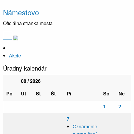
Námestovo
Oficiálna stránka mesta
Akcie
Úradný kalendár
08 / 2026
Po
Ut
St
Št
Pi
So
Ne
1
2
7
Oznámenie
o prerušení