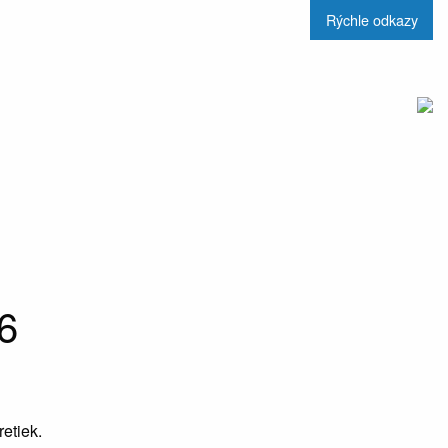
Rýchle odkazy
6
retiek.