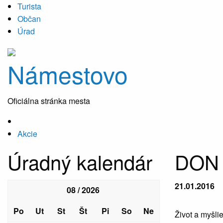
Turista
Občan
Úrad
Námestovo
Oficiálna stránka mesta
Akcie
Úradný kalendár
DON
21.01.2016
08 / 2026
Po
Ut
St
Št
Pi
So
Ne
Život a myšlie