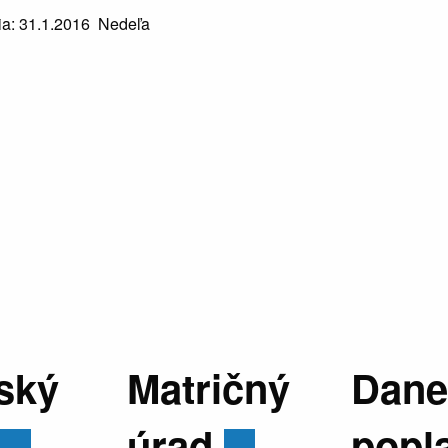
a: 31.1.2016 Nedeľa
ský
Matričný
Dane
úrad
popl