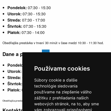
Pondelok:
07:30 - 15:30
Utorok:
07:30 - 15:30
Streda:
07:30 - 17:00
Štvrtok:
07:30 - 15:30
Piatok:
07:30 - 14:00
Obedňajšia prestávka v trvaní 30 minút v čase medzi 10:30 - 11:30 hod.
Dane a poplatky
Pondelok:
07:30 - 15:30
Používame cookies
Utorok:
nestránkový
Streda:
07:30 - 17:00
Súbory cookie a ďalšie
Štvrtok:
nestránkový
technológie sledovania
Piatok:
07:30 - 14:00
používame na zlepšenie vášho
zážitku z prehliadania našich
Obedňajšia prestávka v trvaní 30 minút v čase medzi 10:30 - 11:30 hod.
webových stránok, na to, aby sme
Kontaktné údaje
vám zobrazovali prispôsobený