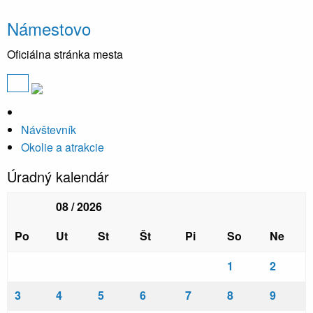
Námestovo
Oficiálna stránka mesta
Návštevník
Okolie a atrakcie
Úradný kalendár
08 / 2026
Po
Ut
St
Št
Pi
So
Ne
1
2
3
4
5
6
7
8
9