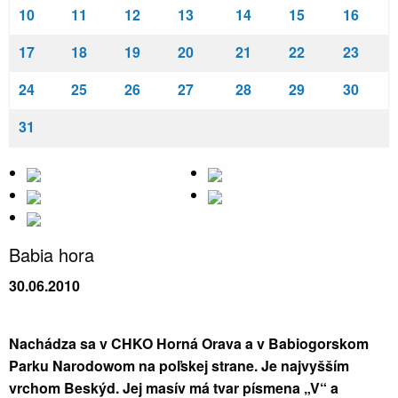
10
11
12
13
14
15
16
17
18
19
20
21
22
23
24
25
26
27
28
29
30
31
Babia hora
30.06.2010
Nachádza sa v CHKO Horná Orava a v Babiogorskom
Parku Narodowom na poľskej strane. Je najvyšším
vrchom Beskýd. Jej masív má tvar písmena „V“ a