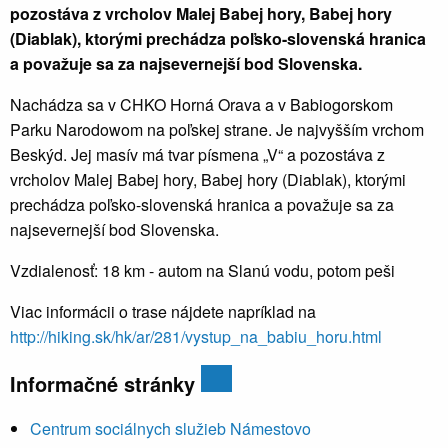
pozostáva z vrcholov Malej Babej hory, Babej hory
(Diablak), ktorými prechádza poľsko-slovenská hranica
a považuje sa za najsevernejší bod Slovenska.
Nachádza sa v CHKO Horná Orava a v Babiogorskom
Parku Narodowom na poľskej strane. Je najvyšším vrchom
Beskýd. Jej masív má tvar písmena „V“ a pozostáva z
vrcholov Malej Babej hory, Babej hory (Diablak), ktorými
prechádza poľsko-slovenská hranica a považuje sa za
najsevernejší bod Slovenska.
Vzdialenosť: 18 km - autom na Slanú vodu, potom peši
Viac informácii o trase nájdete napríklad na
http://hiking.sk/hk/ar/281/vystup_na_babiu_horu.html
Informačné stránky
Centrum sociálnych služieb Námestovo