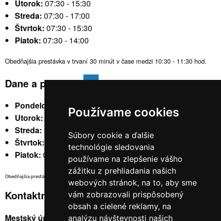
Utorok:
07:30 - 15:30
Streda:
07:30 - 17:00
Štvrtok:
07:30 - 15:30
Piatok:
07:30 - 14:00
Obedňajšia prestávka v trvaní 30 minút v čase medzi 10:30 - 11:30 hod.
Dane a poplatky
Pondelok:
07:30 - 15:30
Používame cookies
Utorok:
nestránkový
Streda:
07:30 - 17:00
Súbory cookie a ďalšie
Štvrtok:
nestránkový
technológie sledovania
Piatok:
07:30 - 14:00
používame na zlepšenie vášho
zážitku z prehliadania našich
Obedňajšia prestávka v trvaní 30 minút v čase medzi 10:30 - 11:30 hod.
webových stránok, na to, aby sme
Kontaktné údaje
vám zobrazovali prispôsobený
obsah a cielené reklamy, na
Mestský úrad, Cyrila a Metoda 329/6,
analýzu návštevnosti našich