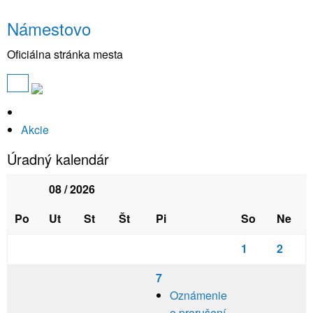
Námestovo
Oficiálna stránka mesta
Akcie
Úradný kalendár
08 / 2026
Po
Ut
St
Št
Pi
So
Ne
1
2
7
Oznámenie
o prerušení