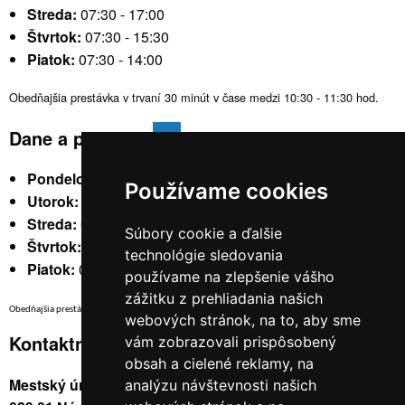
Streda:
07:30 - 17:00
Štvrtok:
07:30 - 15:30
Piatok:
07:30 - 14:00
Obedňajšia prestávka v trvaní 30 minút v čase medzi 10:30 - 11:30 hod.
Dane a poplatky
Pondelok:
07:30 - 15:30
Používame cookies
Utorok:
nestránkový
Streda:
07:30 - 17:00
Súbory cookie a ďalšie
Štvrtok:
nestránkový
technológie sledovania
Piatok:
07:30 - 14:00
používame na zlepšenie vášho
zážitku z prehliadania našich
Obedňajšia prestávka v trvaní 30 minút v čase medzi 10:30 - 11:30 hod.
webových stránok, na to, aby sme
Kontaktné údaje
vám zobrazovali prispôsobený
obsah a cielené reklamy, na
Mestský úrad, Cyrila a Metoda 329/6,
analýzu návštevnosti našich