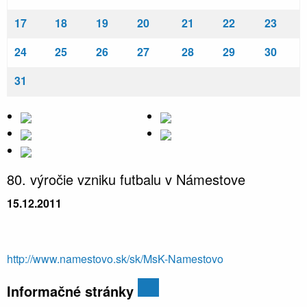
17
18
19
20
21
22
23
24
25
26
27
28
29
30
31
80. výročie vzniku futbalu v Námestove
15.12.2011
http://www.namestovo.sk/sk/MsK-Namestovo
Informačné stránky