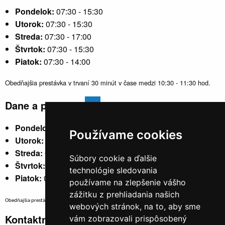
Pondelok:
07:30 - 15:30
Utorok:
07:30 - 15:30
Streda:
07:30 - 17:00
Štvrtok:
07:30 - 15:30
Piatok:
07:30 - 14:00
Obedňajšia prestávka v trvaní 30 minút v čase medzi 10:30 - 11:30 hod.
Dane a poplatky
Pondelok:
07:30 - 15:30
Používame cookies
Utorok:
nestránkový
Streda:
07:30 - 17:00
Súbory cookie a ďalšie
Štvrtok:
nestránkový
technológie sledovania
Piatok:
07:30 - 14:00
používame na zlepšenie vášho
zážitku z prehliadania našich
Obedňajšia prestávka v trvaní 30 minút v čase medzi 10:30 - 11:30 hod.
webových stránok, na to, aby sme
Kontaktné údaje
vám zobrazovali prispôsobený